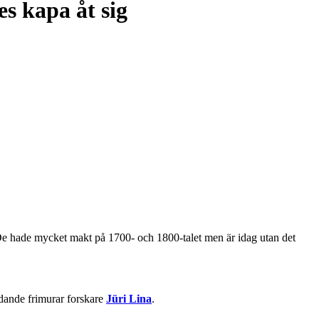
s kapa åt sig
 De hade mycket makt på 1700- och 1800-talet men är idag utan det
edande frimurar forskare
Jüri Lina
.