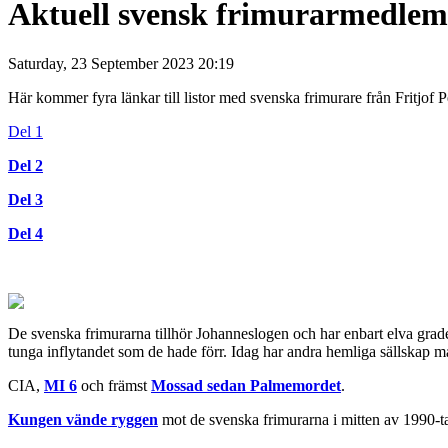
Aktuell svensk frimurarmedlemsl
Saturday, 23 September 2023 20:19
Här kommer fyra länkar till listor med svenska frimurare från Fritjof P
Del 1
Del 2
Del 3
Del 4
De svenska frimurarna tillhör Johanneslogen och har enbart elva grad
tunga inflytandet som de hade förr. Idag har andra hemliga sällskap m
CIA,
MI 6
och främst
Mossad sedan Palmemordet
.
Kungen vände ryggen
mot de svenska frimurarna i mitten av 1990-tale