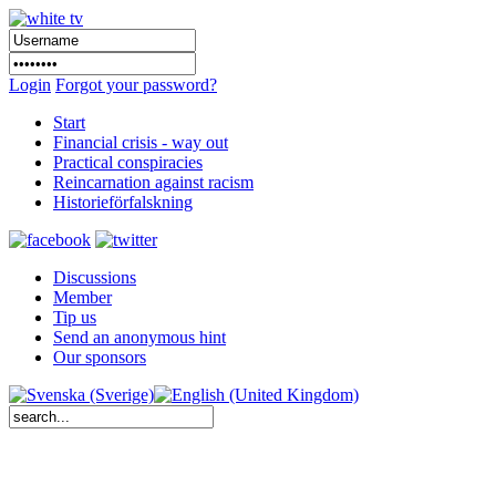
Login
Forgot your password?
Start
Financial crisis - way out
Practical conspiracies
Reincarnation against racism
Historieförfalskning
Discussions
Member
Tip us
Send an anonymous hint
Our sponsors