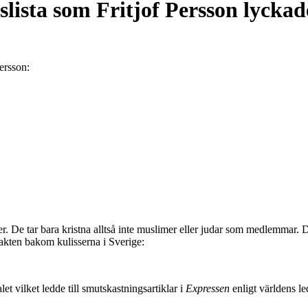
ista som Fritjof Persson lyckade
ersson:
er. De tar bara kristna alltså inte muslimer eller judar som medlemmar.
akten bakom kulisserna i Sverige:
t vilket ledde till smutskastningsartiklar i
Expressen
enligt världens l