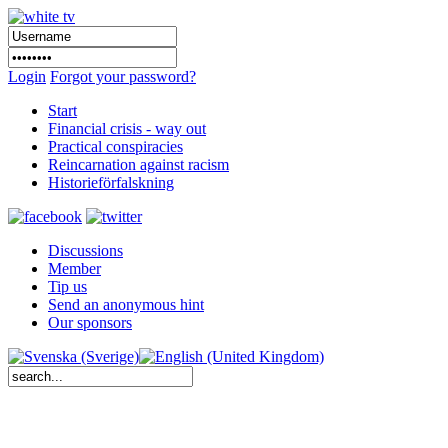
Login
Forgot your password?
Start
Financial crisis - way out
Practical conspiracies
Reincarnation against racism
Historieförfalskning
Discussions
Member
Tip us
Send an anonymous hint
Our sponsors