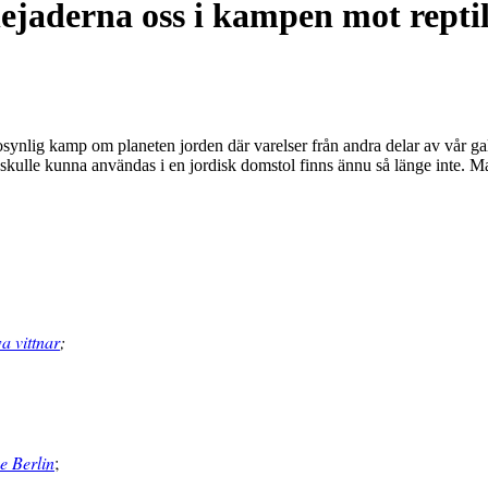
lejaderna oss i kampen mot repti
 osynlig kamp om planeten jorden där varelser från andra delar av vår ga
kulle kunna användas i en jordisk domstol finns ännu så länge inte. Man
a vittnar
;
e Berlin
;