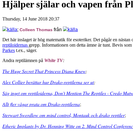
Hjälper själar och vapen från P
Thursday, 14 June 2018 20:37
källa
;
från
källa
Colleen Thomas
Det här inslaget är hög matematik för esoteriker. Det pågår en nästan
reptiloidernas
grepp. Informationen om detta ämne är tunt. Bevis som s
Parkes
t.ex., säger.
Andra reptilämnen på
White TV
:
The Huge Secret That Princess Diana Knew
;
Alex Collier berättar hur Drako-reptilerna ser ut
;
Säg inget om reptiloiderna, Don't Mention The Reptiles - Credo Mutw
Allt fler vågar prata om Drako-reptilerna
;
Sterwart Swerdlow om mind control, Montauk och drako reptiler
;
Etheric Implants by Dr. Henning Witte on 2. Mind Control Conferenc