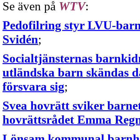
Se även på
WTV
:
Pedofilring styr LVU-bar
Svidén
;
Socialtjänsternas barnkid
utländska barn skändas d
försvara sig
;
Svea hovrätt sviker barnet
hovrättsrådet Emma Regn
Lönsam kommunal barnhan