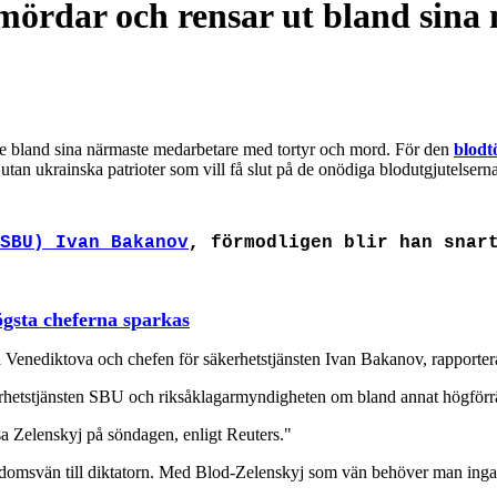
 mördar och rensar ut bland sin
de bland sina närmaste medarbetare med tortyr och mord. För den
blodt
utan ukrainska patrioter som vill få slut på de onödiga blodutgjutelserna
SBU) Ivan Bakanov
, förmodligen blir han snar
ögsta cheferna sparkas
 Venediktova och chefen för säkerhetstjänsten Ivan Bakanov, rapporte
rhetstjänsten SBU och riksåklagarmyndigheten om bland annat högförrä
sa Zelenskyj på söndagen, enligt Reuters."
arndomsvän till diktatorn. Med Blod-Zelenskyj som vän behöver man inga