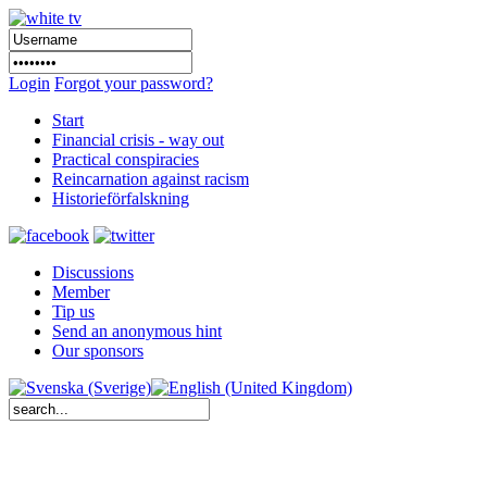
Login
Forgot your password?
Start
Financial crisis - way out
Practical conspiracies
Reincarnation against racism
Historieförfalskning
Discussions
Member
Tip us
Send an anonymous hint
Our sponsors