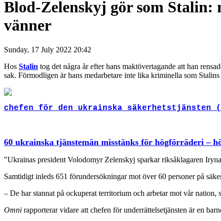
Blod-Zelenskyj gör som Stalin:
vänner
Sunday, 17 July 2022 20:42
Hos
Stalin
tog det några år efter hans maktövertagande att han rensa
sak. Förmodligen är hans medarbetare inte lika kriminella som Stalins 
chefen för den ukrainska säkerhetstjänsten (
60 ukrainska tjänstemän misstänks för högförräderi – h
"Ukrainas president Volodomyr Zelenskyj sparkar riksåklagaren Iryna
Samtidigt inleds 651 förundersökningar mot över 60 personer på säke
– De har stannat på ockuperat territorium och arbetar mot vår nation, 
Omni
rapporterar vidare att chefen för underrättelsetjänsten är en b