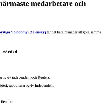
a närmaste medarbetare och
örstiga Volodomyr Zelenskyj
tar det bara månader att göra samma
.
t mördad
rar Kyiv independent och Reuters.
deri, rapporterar Kyiv Independent.
 fiender!