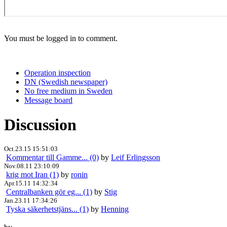
You must be logged in to comment.
Operation inspection
DN (Swedish newspaper)
No free medium in Sweden
Message board
Discussion
Oct.23.15 15:51:03
Kommentar till Gamme... (0)
by
Leif Erlingsson
Nov.08.11 23:10:09
krig mot Iran (1)
by
ronin
Apr.15.11 14:32:34
Centralbanken gör eg... (1)
by
Stig
Jan.23.11 17:34:26
Tyska säkerhetstjäns... (1)
by
Henning