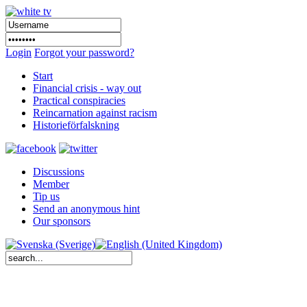
Login
Forgot your password?
Start
Financial crisis - way out
Practical conspiracies
Reincarnation against racism
Historieförfalskning
Discussions
Member
Tip us
Send an anonymous hint
Our sponsors