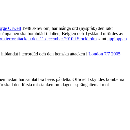
orge Orwell
1948 skrev om, har många ord (nyspråk) den rakt
 många hemska bombdåd i Italien, Belgien och Tyskland utfördes av
om terrorattacken den 11 december 2010 i Stockholm
samt
upploppen
 inblandat i terrordåd och den hemska attacken i
London 7/7 2005
men nedan har samlat bra bevis på detta. Officiellt skylldes bomberna
ör skall den första misstanken om dagens sprängattentat mot