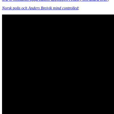
Norsk polis och Anders Breivik mind controlled
;