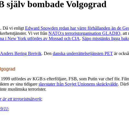
SB själv bombade Volgograd
a
. Då vi enligt
Edward Snowden redan har värre förhållanden än de Ge
erhetstjänster. Vi vet från
NATO:s terroristorganisation GLADIO,
att
rna i New York utfördes av Mossad och CIA
.
Säpo misstänks ligga bak
 Anders Bering Breivik
. Den
danska underrättelsetjänsten PET
är också
olgograd
a 1999 utfördes av KGB:s efterföljare, FSB, som Putin var chef för. Fil
täkten av sina tidigare
slavstater från Sovjet Unionens skräckvälde
. Därf
nte muslimska terrorister.
är ett terroristnätverk
;
 9/11
;