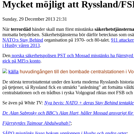
Mycket möjligt att Ryssland/F
Sunday, 29 December 2013 21:31
När
terrordåd
händer skall man först misstänka
säkerhetstjänstern
motsatta betydelsen. Säkerhetstjänsterna bör därför betecknas som osäk
NATO:s Stay Behind
organisation på 1970- och 80-talet.
911 attacke
i Husby våren 2013
.
Den
norska säkerhetspolisen PST och Mossad misstänks ha fjärrstyrd
gick på MI5:s konto
.
källa
huvudingången till den bombade centralstationen i V
De största terroristattentat under den korta moderna Rysslands histori
på tjetjener, så Ryssland fick en utmärkt "anledning" att fortsätta våld
centralstationen och en trådbus i ryska Volgograd riktas mot FSB och i
Se även på
White TV:
Nya bevis: NATO + deras Stay Behind tentakler 
Dr. Alan Sabrosky och BBC's Alan Hart, håller Mossad ansvarigt för
Fjärrstyrdes Taimour Abdulwahab?
;
SÄPO misstänks ligga bakom upploppen i Husby och andra orter
;