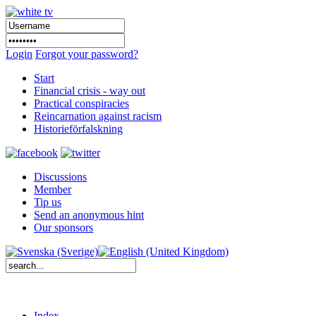
Login
Forgot your password?
Start
Financial crisis - way out
Practical conspiracies
Reincarnation against racism
Historieförfalskning
Discussions
Member
Tip us
Send an anonymous hint
Our sponsors
Index