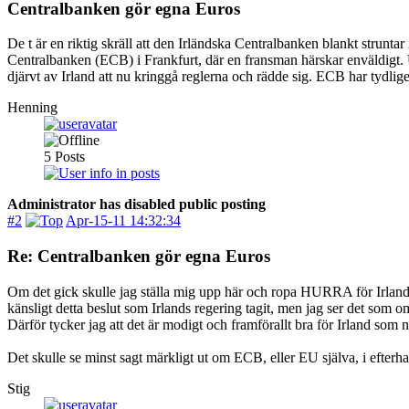
Centralbanken gör egna Euros
De t är en riktig skräll att den Irländska Centralbanken blankt strunt
Centralbanken (ECB) i Frankfurt, där en fransman härskar enväldigt. Ut
djärvt av Irland att nu kringgå reglerna och rädde sig. ECB har tydligen
Henning
5
Posts
Administrator has disabled public posting
#2
Apr-15-11 14:32:34
Re: Centralbanken gör egna Euros
Om det gick skulle jag ställa mig upp här och ropa HURRA för Irland!
känsligt detta beslut som Irlands regering tagit, men jag ser det som o
Därför tycker jag att det är modigt och framförallt bra för Irland som n
Det skulle se minst sagt märkligt ut om ECB, eller EU själva, i efterha
Stig