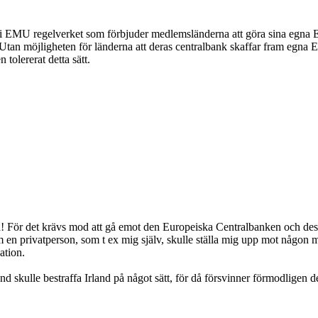
ar i EMU regelverket som förbjuder medlemsländerna att göra sina egna Eu
an möjligheten för länderna att deras centralbank skaffar fram egna Euro
 tolererat detta sätt.
 För det krävs mod att gå emot den Europeiska Centralbanken och dess 
m en privatperson, som t ex mig själv, skulle ställa mig upp mot någon m
ation.
nd skulle bestraffa Irland på något sätt, för då försvinner förmodligen 