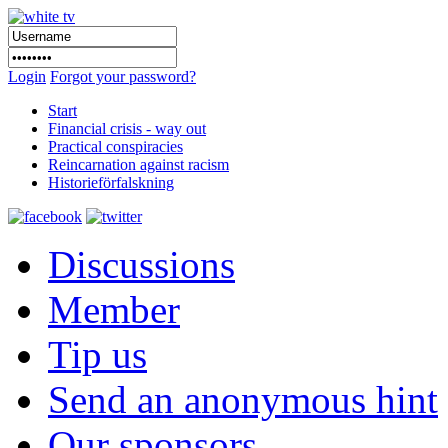
Login
Forgot your password?
Start
Financial crisis - way out
Practical conspiracies
Reincarnation against racism
Historieförfalskning
Discussions
Member
Tip us
Send an anonymous hint
Our sponsors