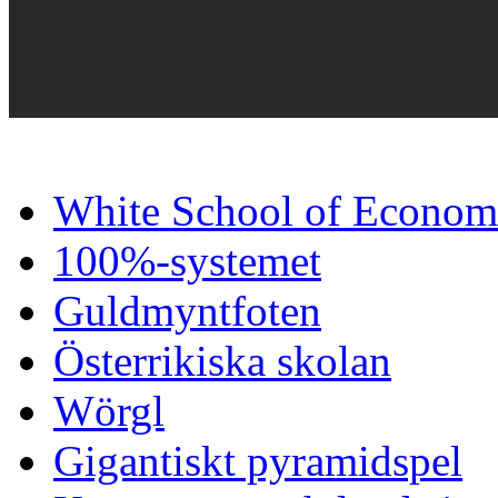
White School of Econom
100%-systemet
Guldmyntfoten
Österrikiska skolan
Wörgl
Gigantiskt pyramidspel