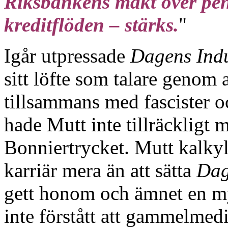
Riksbankens makt över pe
kreditflöden – stärks.
"
Igår utpressade
Dagens Indu
sitt löfte som talare genom 
tillsammans med fascister o
hade Mutt inte tillräckligt m
Bonniertrycket. Mutt kalkyl
karriär mera än att sätta
Dag
gett honom och ämnet en myc
inte förstått att gammelmed