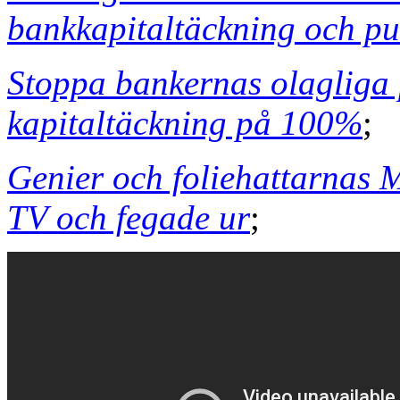
bankkapitaltäckning och pu
Stoppa bankernas olagliga
kapitaltäckning på 100%
;
Genier och foliehattarnas M
TV och fegade ur
;