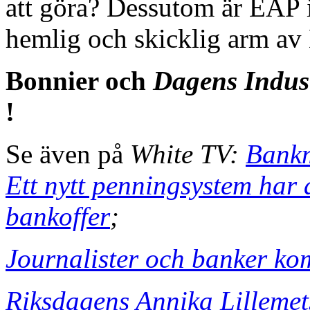
att göra? Dessutom är EAP i
hemlig och skicklig arm av
Bonnier och
Dagens Indus
!
Se även på
White TV:
Bankm
Ett nytt penningsystem har 
bankoffer
;
Journalister och banker kom
Riksdagens Annika Lilleme