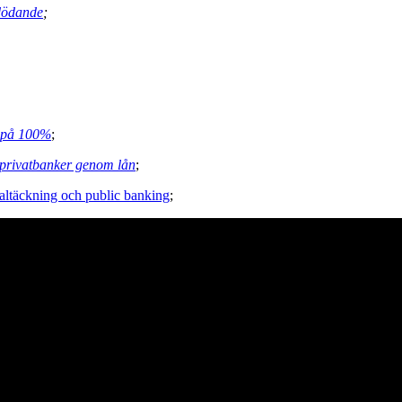
tdödande
;
g på 100%
;
 privatbanker genom lån
;
ltäckning och public banking
;