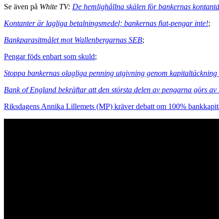
Se även på
White TV:
De hemlighållna skälen för bankernas kontan
Kontanter är lagliga betalningsmedel; bankernas fiat-pengar inte!
;
Bankparasitmålet mot Wallenbergarnas SEB
;
Pengar föds enbart som skuld
;
Stoppa bankernas olagliga penning utgivning genom kapitaltäcknin
Bank of England bekräftar att den största delen av pengarna görs av
Riksdagens Annika Lillemets (MP) kräver debatt om 100% bankkapita