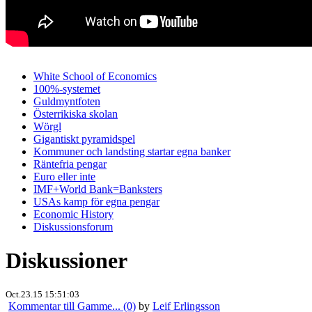
White School of Economics
100%-systemet
Guldmyntfoten
Österrikiska skolan
Wörgl
Gigantiskt pyramidspel
Kommuner och landsting startar egna banker
Räntefria pengar
Euro eller inte
IMF+World Bank=Banksters
USAs kamp för egna pengar
Economic History
Diskussionsforum
Diskussioner
Oct.23.15 15:51:03
Kommentar till Gamme... (0)
by
Leif Erlingsson