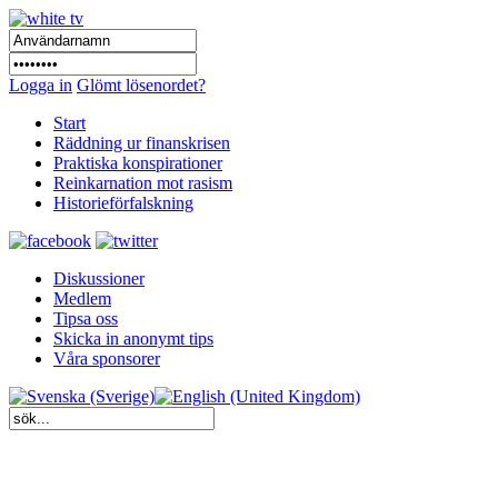
Logga in
Glömt lösenordet?
Start
Räddning ur finanskrisen
Praktiska konspirationer
Reinkarnation mot rasism
Historieförfalskning
Diskussioner
Medlem
Tipsa oss
Skicka in anonymt tips
Våra sponsorer