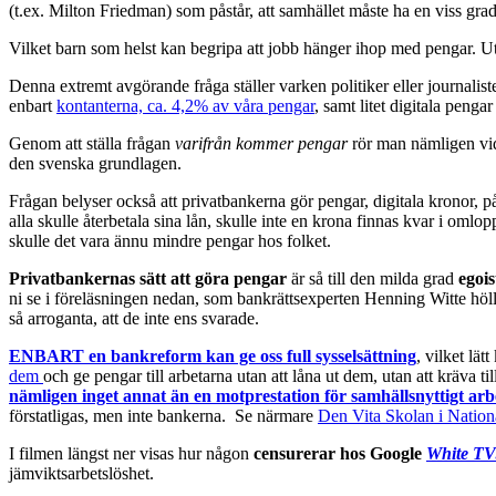
(t.ex. Milton Friedman) som påstår, att samhället måste ha en viss gra
Vilket barn som helst kan begripa att jobb hänger ihop med pengar. Uta
Denna extremt avgörande fråga ställer varken politiker eller journalist
enbart
kontanterna, ca. 4,2% av våra pengar
, samt litet digitala peng
Genom att ställa frågan
varifrån kommer pengar
rör man nämligen vid 
den svenska grundlagen.
Frågan belyser också att privatbankerna gör pengar, digitala kronor, på 
alla skulle återbetala sina lån, skulle inte en krona finnas kvar i oml
skulle det vara ännu mindre pengar hos folket.
Privatbankernas sätt att göra pengar
är så till den milda grad
egois
ni se i föreläsningen nedan, som bankrättsexperten Henning Witte höl
så arroganta, att de inte ens svarade.
ENBART en bankreform kan ge oss full sysselsättning
, vilket lä
dem
och ge pengar till arbetarna utan att låna ut dem, utan att kräva 
nämligen inget annat än en motprestation för samhällsnyttigt arb
förstatligas, men inte bankerna. Se närmare
Den Vita Skolan i Natio
I filmen längst ner visas hur någon
censurerar hos Google
White TV
jämviktsarbetslöshet.