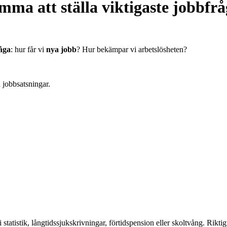
dumma att ställa viktigaste jobb
råga
: hur får vi
nya jobb
? Hur bekämpar vi arbetslösheten?
h jobbsatsningar.
tatistik, långtidssjukskrivningar, förtidspension eller skoltvång. Rikti