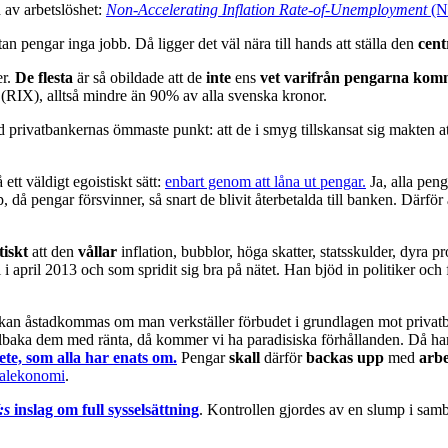
d av arbetslöshet:
Non-Accelerating Inflation Rate-of-Unemployment
(N
n pengar inga jobb. Då ligger det väl nära till hands att ställa den
cent
er.
De flesta
är så obildade att de
inte
ens
vet varifrån pengarna kom
ar (RIX), alltså mindre än 90% av alla svenska kronor.
privatbankernas ömmaste punkt: att de i smyg tillskansat sig makten att 
ett väldigt egoistiskt sätt:
enbart genom att låna ut pengar.
Ja, alla pen
opp, då pengar försvinner, så snart de blivit återbetalda till banken. Där
tiskt
att den
vållar
inflation, bubblor, höga skatter, statsskulder, dyra p
l i april 2013 och som spridit sig bra på nätet. Han bjöd in politiker 
tt kan åstadkommas om man verkställer förbudet i grundlagen mot privat
tillbaka dem med ränta, då kommer vi ha paradisiska förhållanden. Då har 
ete, som alla har enats om.
Pengar
skall
därför
backas upp
med
arbe
nalekonomi
.
:s
inslag om full sysselsättning
. Kontrollen gjordes av en slump i sa