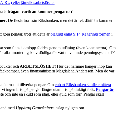
AIRU) eller jämviktsarbetslöshet
.
rala frågan
:
varifrån kommer pengarna?
mer
. De flesta tror från Riksbanken, men det är fel, därifrån kommer
göra pengar, trots att detta är
olagligt enlig 9:14 Regeringsformen
i
gar som finns i omlopp föddes genom utlåning (även kontanterna). Om
för är alla amorteringskrav dödliga för vårt nuvarande penningsystem. Då
rodukter och
ARBETSLÖSHET!
Hur det närmare hänger ihop kan
och fackpampar, även finansministern Magdalena Andersson. Men de var
bankerna att tillverka pengar. Om
enbart Riksbanken skulle emittera
vi ingen brist på pengar längre utan brist på duktigt folk.
Pengar är
te
och inte en skuld som idag, eller guld som förr. Pengar skall
mband med
Uppdrag Gransknings
inslag nyligen om