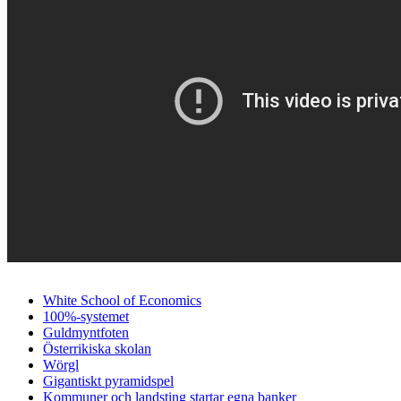
White School of Economics
100%-systemet
Guldmyntfoten
Österrikiska skolan
Wörgl
Gigantiskt pyramidspel
Kommuner och landsting startar egna banker