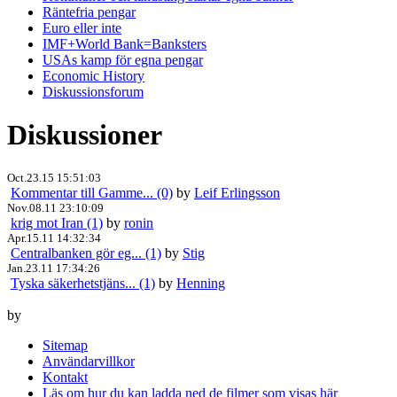
Räntefria pengar
Euro eller inte
IMF+World Bank=Banksters
USAs kamp för egna pengar
Economic History
Diskussionsforum
Diskussioner
Oct.23.15 15:51:03
Kommentar till Gamme... (0)
by
Leif Erlingsson
Nov.08.11 23:10:09
krig mot Iran (1)
by
ronin
Apr.15.11 14:32:34
Centralbanken gör eg... (1)
by
Stig
Jan.23.11 17:34:26
Tyska säkerhetstjäns... (1)
by
Henning
by
Sitemap
Användarvillkor
Kontakt
Läs om hur du kan ladda ned de filmer som visas här