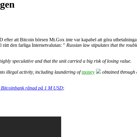
igen
fter att Bitcoin börsen Mt.Gox inte var kapabel att göra utbetalningar
 rätt den farliga Internetvalutan: "
Russian law stipulates that the roubl
ghly speculative and that the unit carried a big risk of losing value.
nto illegal activity, including laundering of
money
obtained through c
s+Bitcoinbank rånad på 1 M USD
;