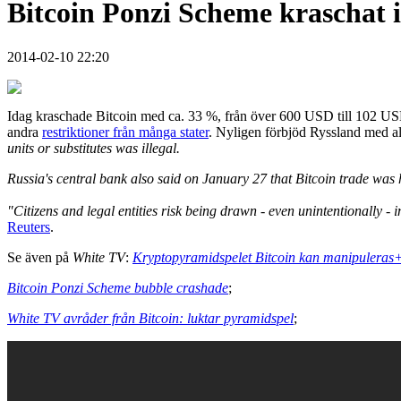
Bitcoin Ponzi Scheme kraschat 
2014-02-10 22:20
Idag kraschade Bitcoin med ca. 33 %, från över 600 USD till 102 USD e
andra
restriktioner från många stater
. Nyligen förbjöd Ryssland med all
units or substitutes was illegal.
Russia's central bank also said on January 27 that Bitcoin trade was hi
"Citizens and legal entities risk being drawn - even unintentionally - i
Reuters
.
Se även på
White TV
:
Kryptopyramidspelet Bitcoin kan manipulera
Bitcoin Ponzi Scheme bubble crashade
;
White TV avråder från Bitcoin: luktar pyramidspel
;