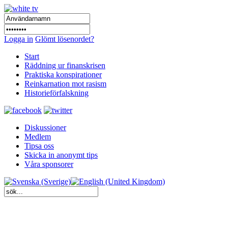
Logga in
Glömt lösenordet?
Start
Räddning ur finanskrisen
Praktiska konspirationer
Reinkarnation mot rasism
Historieförfalskning
Diskussioner
Medlem
Tipsa oss
Skicka in anonymt tips
Våra sponsorer