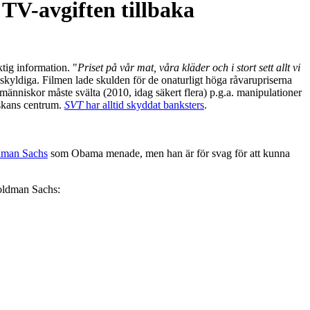
TV-avgiften tillbaka
ig information. "
Priset på vår mat, våra kläder och i stort sett allt vi
 skyldiga. Filmen lade skulden för de onaturligt höga råvarupriserna
änniskor måste svälta (2010, idag säkert flera) p.g.a. manipulationer
skans centrum.
SVT
har alltid skyddat banksters
.
man Sachs
som Obama menade, men han är för svag för att kunna
oldman Sachs: