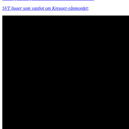
SVT ljuger som vanligt om Kreuger-rånmordet
;