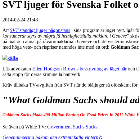
SVT ljuger för Svenska Folket 
2014-02-24 21:48
Att
SVT
ständigt ljuger någonstans
i sina program är inget nytt. Igår 
konsumerar styrs av några få hemlighetsfulla mäklare i Genève
" skri
på mat och annat på råvarumäklarna i Geneve och delvis terminsbörsen 
med höga vete- och rispriser nämndes inte med ett ord:
Goldman Sa
källa
Läs advokaten
Ellen Hodgson Browns beskrivning av läget här
och t
sätta stopp för deras kriminella hantverk.
Kräv tillbaka TV-avgiften från SVT när de blåljuger så oförskämt fö
"
What Goldman Sachs should admit
Goldman Sachs Made 400 Million Betting On Food Prices In 2012 While H
Se även på White TV:
Government Sachs Sucks
;
Geoengineering bakom den extremt kalla vintern?
;