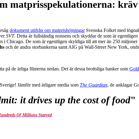
om matprisspekulationerna: kräv 
försåg
dokument utifrån om matprishöjningar
Svenska Folket med lögnakt
ver
SVT
. Detta är fullständig nonsens och skyddar de som är egentligen
i Chicago. De som är egentligen skyldiga till att mer än 250 miljoner m
chs
och de andra storbankerna samt AIG på Wall-Street New York, ond
itta på de ärliga filmerna nedan. Det är dessa brottsliga banker som
Gold
r Sverige! Jämför med ärligare media som
The Guardian
, de anklagar G
: it drives up the cost of food
"
undreds Of Millions Starved