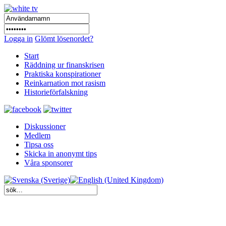
Logga in
Glömt lösenordet?
Start
Räddning ur finanskrisen
Praktiska konspirationer
Reinkarnation mot rasism
Historieförfalskning
Diskussioner
Medlem
Tipsa oss
Skicka in anonymt tips
Våra sponsorer