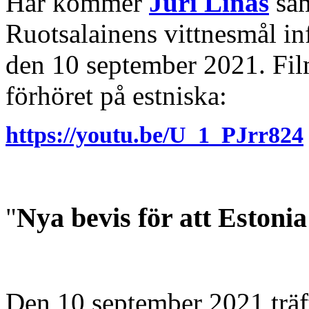
Här kommer
Jüri Linas
sam
Ruotsalainens vittnesmål in
den 10 september 2021. Fi
förhöret på estniska:
https://youtu.be/U_1_PJrr824
Nya bevis för att Estonia
"
Den 10 september 2021 träf