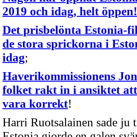
2019 och idag, helt öppen
Det prisbelönta Estonia-fi
de stora sprickorna i Est
idag
;
Haverikommissionens Jona
folket rakt in i ansiktet 
vara korrekt
!
Harri Ruotsalainen sade ju ti
Estonia gjorde en galen svä