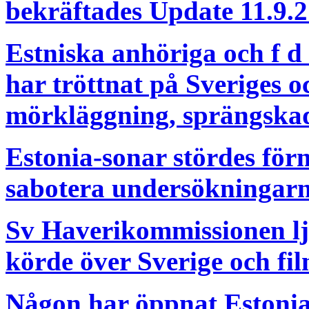
bekräftades Update 11.9.
Estniska anhöriga och f 
har tröttnat på Sveriges o
mörkläggning, sprängskado
Estonia-sonar stördes för
sabotera undersökningarn
Sv Haverikommissionen ljö
körde över Sverige och fi
Någon har öppnat Estoni