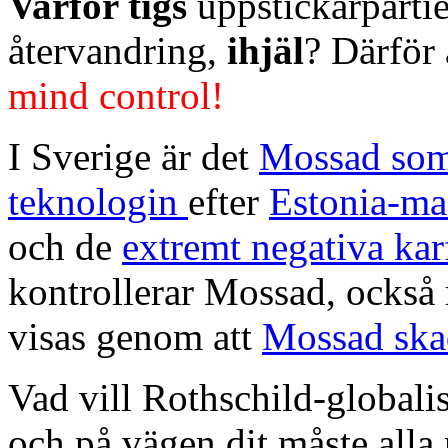
Varför tigs
uppstickarparti
återvandring,
ihjäl
? Därför 
mind control!
I Sverige är det
Mossad som 
teknologin
efter
Estonia-ma
och de
extremt negativa kar
kontrollerar Mossad, ocks
visas genom att
Mossad skad
Vad vill Rothschild-globalis
och på vägen dit måste alla 