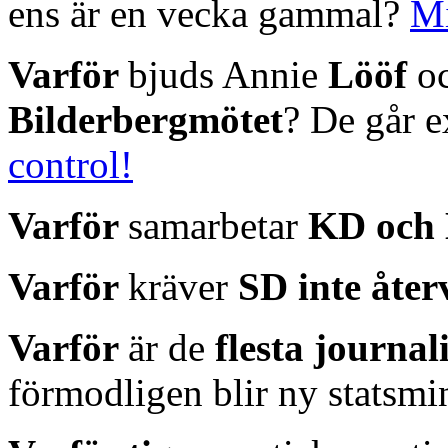
ens är en vecka gammal?
Mi
Varför
bjuds Annie
Lööf
o
Bilderbergmötet
? De går ex
control!
Varför
samarbetar
KD och 
Varför
kräver
SD inte åte
Varför
är de
flesta journal
förmodligen blir ny statsmin