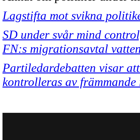
Lagstifta mot svikna politik
SD under svår mind control,
FN:s migrationsavtal vatte
Partiledardebatten visar at
kontrolleras av främmande