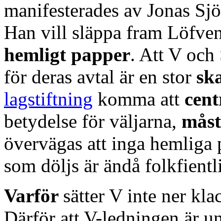
manifesterades av Jonas Sjö
Han vill släppa fram Löfven
hemligt papper
. Att V och
för deras avtal är en stor
sk
lagstiftning
komma att
cent
betydelse för väljarna,
måst
övervägas att inga hemliga 
som döljs är ändå folkfientl
Varför
sätter V inte ner kl
Därför att V-ledningen är u