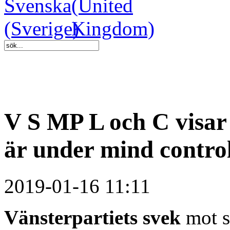
V S MP L och C visar a
är under mind contro
2019-01-16 11:11
Vänsterpartiets svek
mot s