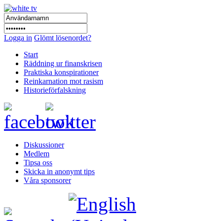
Logga in
Glömt lösenordet?
Start
Räddning ur finanskrisen
Praktiska konspirationer
Reinkarnation mot rasism
Historieförfalskning
Diskussioner
Medlem
Tipsa oss
Skicka in anonymt tips
Våra sponsorer