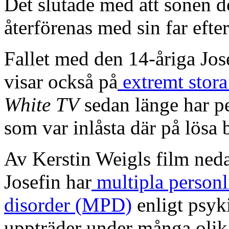
Det slutade med att sonen d
återförenas med sin far efter 
Fallet med den 14-åriga Jo
visar också på
extremt stora
White TV
sedan länge har pek
som var inlåsta där på lösa 
Av Kerstin Weigls film neda
Josefin har
multipla personl
disorder (MPD)
enligt psyk
uppträder under många olik