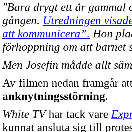
"Bara drygt ett år gammal 
gången.
Utredningen visade
att kommunicera”.
Hon plac
förhoppning om att barnet s
Men Josefin mådde allt sämr
Av filmen nedan framgår att
anknytningsstörning
.
White TV
har tack vare
Expr
kunnat ansluta sig till prote