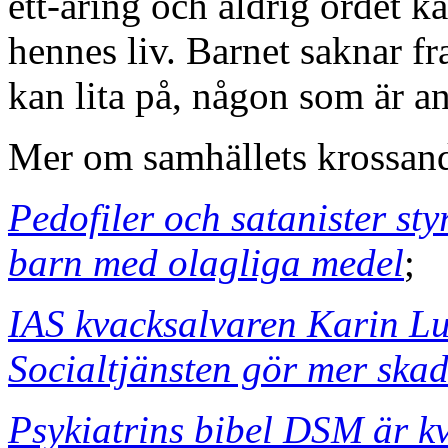
ett-åring och aldrig ordet kä
hennes liv. Barnet saknar f
kan lita på, någon som är an
Mer om samhällets krossand
Pedofiler och satanister s
barn med olagliga medel
;
IAS kvacksalvaren Karin Lu
Socialtjänsten gör mer skad
Psykiatrins bibel DSM är k