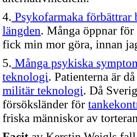
4.
Psykofarmaka förbättrar b
längden
. Många öppnar för
fick min mor göra, innan ja
5.
Många psykiska symptome
teknologi
. Patienterna är då
militär teknologi
. Då Sverig
försöksländer för
tankekont
friska människor av tortera
Facit
av Kerstin Weigls fall