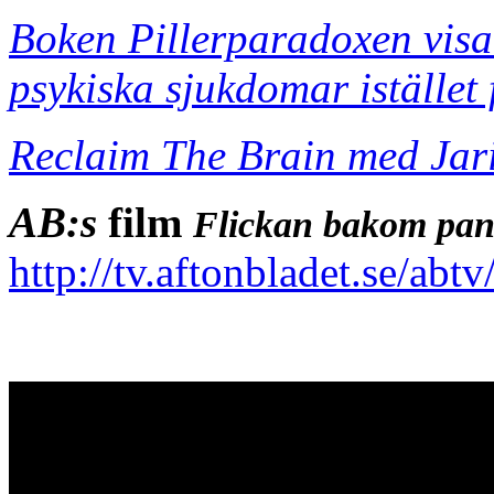
Boken Pillerparadoxen visa
psykiska sjukdomar istället 
Reclaim The Brain med Jari
AB:s
film
Flickan bakom pan
http://tv.aftonbladet.se/abt