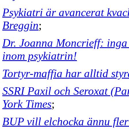
Psykiatri är avancerat kvac
Breggin
;
Dr. Joanna Moncrieff: inga
inom psykiatrin!
Tortyr-maffia har alltid styr
SSRI Paxil och Seroxat (Pa
York Times
;
BUP vill elchocka ännu fle