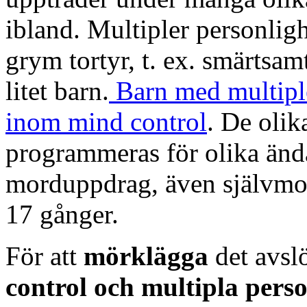
ibland. Multipler personligh
grym tortyr, t. ex. smärtsa
litet barn.
Barn med multiple
inom mind control
. De olik
programmeras för olika änd
morduppdrag, även självmor
17 gånger.
För att
mörklägga
det avs
control och multipla perso