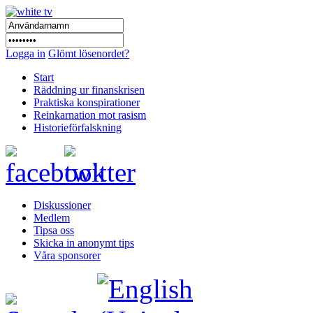
Logga in
Glömt lösenordet?
Start
Räddning ur finanskrisen
Praktiska konspirationer
Reinkarnation mot rasism
Historieförfalskning
Diskussioner
Medlem
Tipsa oss
Skicka in anonymt tips
Våra sponsorer