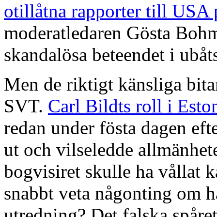
otillåtna rapporter till USA
moderatledaren Gösta Bohma
skandalösa beteendet i ubåt
Men de riktigt känsliga bit
SVT.
Carl Bildts roll i Est
redan under fösta dagen eft
ut och vilseledde allmänhete
bogvisiret skulle ha vållat 
snabbt veta någonting om h
utredning? Det falska spåre