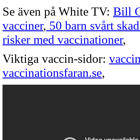
Se även på White TV:
Bill 
vacciner
,
50 barn svårt skad
risker med vaccinationer
,
Viktiga vaccin-sidor:
vacci
vaccinationsfaran.se
,