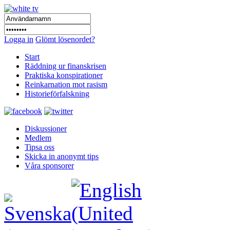
Logga in
Glömt lösenordet?
Start
Räddning ur finanskrisen
Praktiska konspirationer
Reinkarnation mot rasism
Historieförfalskning
Diskussioner
Medlem
Tipsa oss
Skicka in anonymt tips
Våra sponsorer