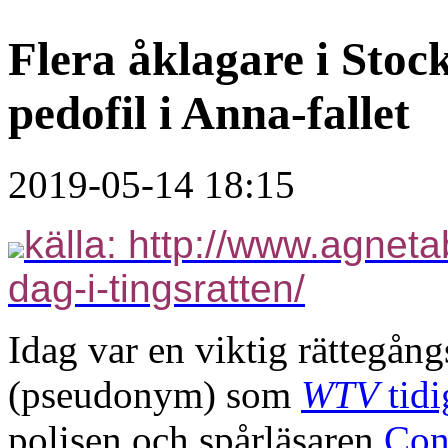
Flera åklagare i Stoc
pedofil i Anna-fallet
2019-05-14 18:15
källa: http://www.agneta
dag-i-tingsratten/
Idag var en viktig rättegån
(pseudonym) som
WTV
tidi
polisen och spårläsaren
Con