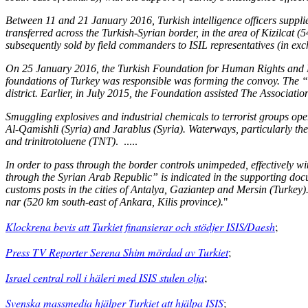
Between 11 and 21 January 2016, Turkish intelligence officers sup
transferred across the Turkish-Syrian border, in the area of Kizilcat
subsequently sold by field commanders to ISIL representatives (in exc
On 25 January 2016, the Turkish Foundation for Human Rights and Fre
foundations of Turkey was responsible was forming the convoy. The 
district. Earlier, in July 2015, the Foundation assisted The Associati
Smuggling explosives and industrial chemicals to terrorist groups opera
Al-Qamishli (Syria) and Jarablus (Syria). Waterways, particularly th
and trinitrotoluene (TNT)
. .....
In order to pass through the border controls unimpeded, effectively wi
through the Syrian Arab Republic” is indicated in the supporting docu
customs posts in the cities of Antalya, Gaziantep and Mersin (Turke
nar (520 km south-east of Ankara, Kilis province).
"
Klockrena bevis att Turkiet finansierar och stödjer ISIS/Daesh
;
Press TV Reporter Serena Shim mördad av Turkiet
;
Israel central roll i häleri med ISIS stulen olja
;
Svenska massmedia hjälper Turkiet att hjälpa ISIS
;