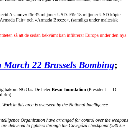
ecid Aslanov« för 35 miljoner USD. För 18 miljoner USD köpte
Armada Fair« och »Armada Breeze«, (samtliga under maltesisk
entiteter, så att de sedan bekvämt kan infiltrerar Europa under den nya
in March 22 Brussels Bombing
;
r sig bakom NGO:s. De heter
Besar foundation
(President — D.
dirim).
Work in this area is overseen by the National Intelligence
 Intelligence Organization have arranged for control over the weapons
re delivered to fighters through the Cilvegözü checkpoint (530 km