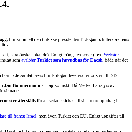
.4.
gg, hur kriminell den turkiske presidenten Erdogan och flera av hans
 tid.
 en stat, bara önsketänkande). Enligt många experter (t.ex.
Webster
a inslag som
avslöjar
Turkiet som huvudbas för Daesh
,
både när det
då hon hade samlat bevis hur Erdogan leverera terrorister till ISIS.
ern
Jan Böhmermann
är tragikomiskt. Då Merkel fjärrstyrs av
är räknade.
rorister återställs
för att sedan skickas till sina morduppdrag i
dare till främst Israel
, men även Turkiet och EU. Enligt uppgifter till
 Daesh och köper in oljan via tusentals lastbilar, som sedan säljs