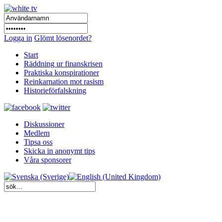
Logga in
Glömt lösenordet?
Start
Räddning ur finanskrisen
Praktiska konspirationer
Reinkarnation mot rasism
Historieförfalskning
Diskussioner
Medlem
Tipsa oss
Skicka in anonymt tips
Våra sponsorer