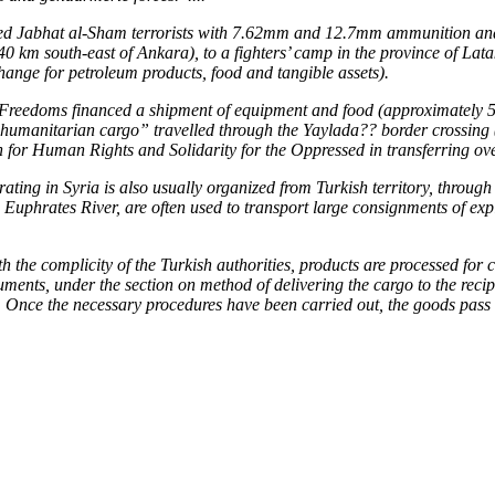
plied Jabhat al-Sham terrorists with 7.62mm and 12.7mm ammunition a
 (540 km south-east of Ankara), to a fighters’ camp in the province of 
hange for petroleum products, food and tangible assets).
edoms financed a shipment of equipment and food (approximately 55 ton
“humanitarian cargo” travelled through the Yaylada?? border crossing
on for Human Rights and Solidarity for the Oppressed in transferring over
ting in Syria is also usually organized from Turkish territory, through 
e Euphrates River, are often used to transport large consignments of 
th the complicity of the Turkish authorities, products are processed for
ments, under the section on method of delivering the cargo to the recip
y). Once the necessary procedures have been carried out, the goods pas