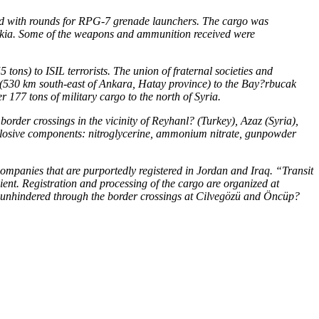
nd with rounds for RPG-7 grenade launchers. The cargo was
Latakia. Some of the weapons and ammunition received were
s) to ISIL terrorists. The union of fraternal societies and
 (530 km south-east of Ankara, Hatay province) to the Bay?rbucak
 177 tons of military cargo to the north of Syria.
border crossings in the vicinity of Reyhanl? (Turkey), Azaz (Syria),
explosive components: nitroglycerine, ammonium nitrate, gunpowder
 companies that are purportedly registered in Jordan and Iraq. “Transit
ient. Registration and processing of the cargo are organized at
s unhindered through the border crossings at Cilvegözü and Öncüp?