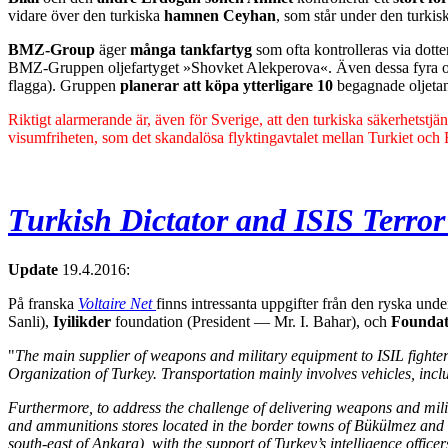
vidare över den turkiska
hamnen
Ceyhan
, som står under den turkisk
BMZ-Group
äger
många tankfartyg
som ofta kontrolleras via dott
BMZ-Gruppen oljefartyget
»Shovket Alekperova«. Även dessa fyra o
flagga).
Gruppen
planerar att köpa ytterligare 10
begagnade oljeta
Riktigt alarmerande är, även för Sverige, att den turkiska säkerhetstjä
visumfriheten, som det skandalösa flyktingavtalet mellan Turkiet och 
Turkish Dictator and ISIS Terro
Update
19.4.2016:
På franska
Voltaire Net
finns intressanta uppgifter från den ryska u
Sanli),
I
yilikder
foundation (President — Mr. I. Bahar), och
Foundat
"
The main supplier of weapons and military equipment to ISIL fighters
Organization of Turkey. Transportation mainly involves vehicles, inc
Furthermore, to address the challenge of delivering weapons and milit
and ammunitions stores located in the border towns of Bükülmez and 
south-east of Ankara), with the support of Turkey’s intelligence office