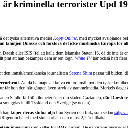
är kriminella terrorister Upd 19
 det tyska alternativa mediet
Kopp-Online
,
med mycket avslöjande belä
 än familjen Onassis och förstöra det icke-muslimska Europa för all
er, Daesh eller ISIS (fel att kalla dem Islamska Staten, IS, då de inte är
lt prat att han bekämpar dem är ren lögn.
White TV
har också haft fler
ot den iransk/amerikanska journalisten
Serena Shim
passar till bilden, 
errorbrott
. Att då ha mage att kräva ett brottmål mot den tyske komik
 tur får hon den här gången även stryk av gammelmedia. Merkels dagar 
taden S
anliurfa 150 kilometer öster om staden
Gaziantep,
där Daesh ter
ra smugglas in till Tyskland och Sverige (se nedan).
då han
köper deras stulna olja
från Syrien och Irak, som sedan
säljs vi
 genom häleri med stulen olja sedan minst 2,5 år tillbaka.
retags imperium
som kallas för
BMZ-Group. De exporterar livsmedel till