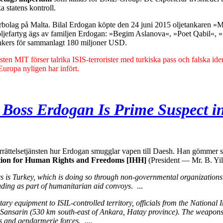
a statens kontroll.
erbolag på Malta.
Bilal Erdogan köpte den 24 juni 2015 oljetankaren
»M
ljefartyg ägs av familjen Erdogan:
»Begim Aslanova«, »Poet Qabil«, »
nkers för sammanlagt 180 miljoner USD.
nsten MIT förser talrika ISIS-terrorister med turkiska pass och falska id
Europa nyligen har infört.
r Boss Erdogan Is Prime Suspect 
nderrättelsetjänsten hur Erdogan smugglar vapen till Daesh. Han gömme
ion for Human Rights and Freedoms [IHH]
(President — Mr. B. Yil
 is Turkey, which is doing so through non-governmental organizations. 
luding as part of humanitarian aid convoys
. ...
ary equipment to ISIL-controlled territory, officials from the National
Sansarin (530 km south-east of Ankara, Hatay province). The weapons a
rs and gendarmerie forces. ....