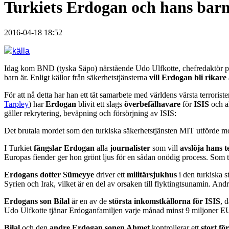
Turkiets Erdogan och hans barn 
2016-04-18 18:52
källa
Idag kom BND (tyska Säpo) närstående Udo Ulfkotte, chefredaktör på
barn är. Enligt källor från säkerhetstjänsterna
vill Erdogan bli rikare
För att nå detta har han ett tät samarbete med världens värsta terrorist
Tarpley
) har
Erdogan
blivit ett slags
överbefälhavare
för
ISIS
och al
gäller rekrytering, beväpning och försörjning av ISIS:
Det brutala mordet som den turkiska säkerhetstjänsten MIT utförde m
I Turkiet
fängslar Erdogan
alla
journalister
som vill
avslöja hans t
Europas fiender ger hon grönt ljus för en sådan onödig process. Som
Erdogans dotter
Sümeyye
driver ett
militärsjukhus
i den turkiska s
Syrien och Irak, vilket är en del av orsaken till flyktingtsunamin. And
Erdogans son
Bilal
är en av de
största inkomstkällorna för ISIS
, 
Udo Ulfkotte tjänar Erdoganfamiljen varje månad minst 9 miljoner EUR
Bilal
och den
andre Erdogan sonen Ahmet
kontrollerar ett
stort fö