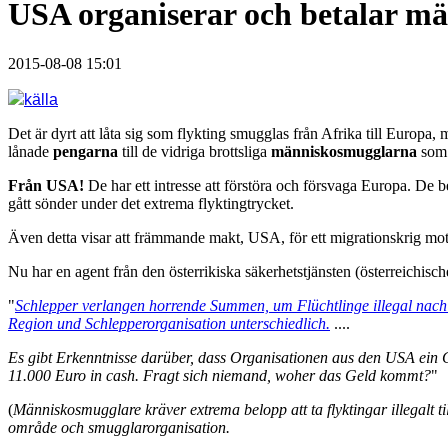
USA organiserar och betalar mä
2015-08-08 15:01
källa
Det är dyrt att låta sig som flykting smugglas från Afrika till Europa
lånade
pengarna
till de vidriga brottsliga
människosmugglarna
so
Från USA!
De har ett intresse att förstöra och försvaga Europa. De
gått sönder under det extrema flyktingtrycket.
Även detta visar att främmande makt, USA, för ett migrationskrig mo
Nu har en agent från den österrikiska säkerhetstjänsten (österreichisc
"
Schlepper verlangen horrende Summen, um Flüchtlinge illegal nach E
Region und Schlepperorganisation unterschiedlich.
....
Es gibt Erkenntnisse darüber, dass Organisationen aus den USA ein C
11.000 Euro in cash. Fragt sich niemand, woher das Geld kommt?
"
(
Människosmugglare kräver extrema belopp att ta flyktingar illegalt t
område och smugglarorganisation.