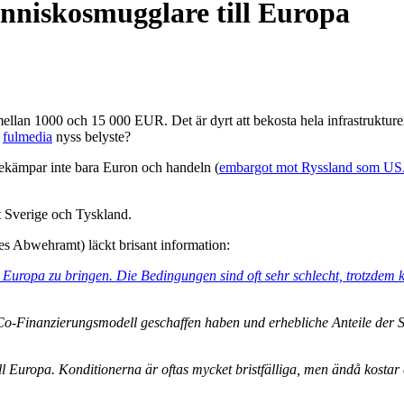
nniskosmugglare till Europa
, mellan 1000 och 15 000 EUR. Det är dyrt att bekosta hela infrastruktur
m
fulmedia
nyss belyste?
 bekämpar inte bara Euron och handeln (
embargot mot Ryssland som USA h
t Sverige och Tyskland.
hes Abwehramt) läckt brisant information:
uropa zu bringen. Die Bedingungen sind oft sehr schlecht, trotzdem k
o-Finanzierungsmodell geschaffen haben und erhebliche Anteile der Sc
ill Europa. Konditionerna är oftas mycket bristfälliga, men ändå kosta