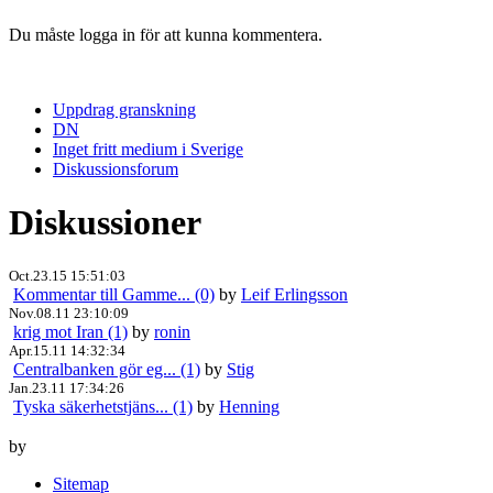
Du måste logga in för att kunna kommentera.
Uppdrag granskning
DN
Inget fritt medium i Sverige
Diskussionsforum
Diskussioner
Oct.23.15 15:51:03
Kommentar till Gamme... (0)
by
Leif Erlingsson
Nov.08.11 23:10:09
krig mot Iran (1)
by
ronin
Apr.15.11 14:32:34
Centralbanken gör eg... (1)
by
Stig
Jan.23.11 17:34:26
Tyska säkerhetstjäns... (1)
by
Henning
by
Sitemap