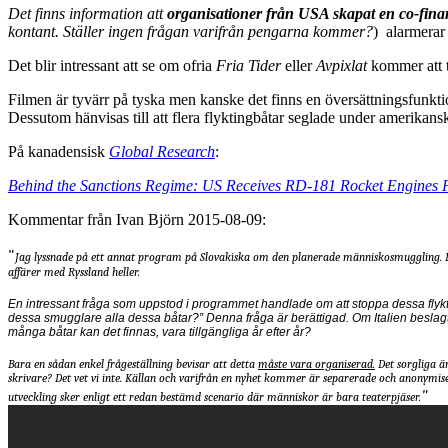
Det finns information att
organisationer från USA skapat en co-fina
kontant. Ställer ingen frågan varifrån pengarna kommer?
) alarmera
Det blir intressant att se om ofria
Fria Tider
eller
Avpixlat
kommer att t
Filmen är tyvärr på tyska men kanske det finns en översättningsfunk
Dessutom hänvisas till att flera flyktingbåtar seglade under amerika
På kanadensisk
Global Research
:
Behind the Sanctions Regime: US Receives RD-181 Rocket Engines F
Kommentar från Ivan Björn 2015-08-09:
"
Jag lyssnade på ett annat program på Slovakiska om den planerade människosmuggling. Det ha
affärer med Ryssland heller.
En intressant fråga som uppstod i programmet handlade om att stoppa dessa flykt
dessa smugglare alla dessa båtar?” Denna fråga är berättigad. Om Italien beslagto
många båtar kan det finnas, vara tillgängliga år efter år?
Bara en sådan enkel frågeställning bevisar att detta
måste vara organiserad.
Det sorgliga är
skrivare? Det vet vi inte. Källan och varifrån en nyhet kommer är separerade och anonymi
"
utveckling sker enligt ett redan bestämd scenario där människor är bara teaterpjäser.