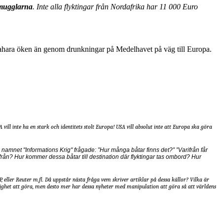
smugglarna
. Inte alla flyktingar från Nordafrika har 11 000 Euro
Sahara öken än genom drunkningar på Medelhavet på väg till Europa.
ll inte ha en stark och identitets stolt Europa! USA vill absolut inte att Europa ska göra
amnet "Informations Krig" frågade: ”Hur många båtar finns det?” ”Varifrån får
från? Hur kommer dessa båtar till destination där flyktingar tas ombord? Hur
, eller Reuter m.fl. Då uppstår nästa fråga vem skriver artiklar på dessa källor? Vilka är
ighet att göra, men desto mer har dessa nyheter med manipulation att göra så att världens