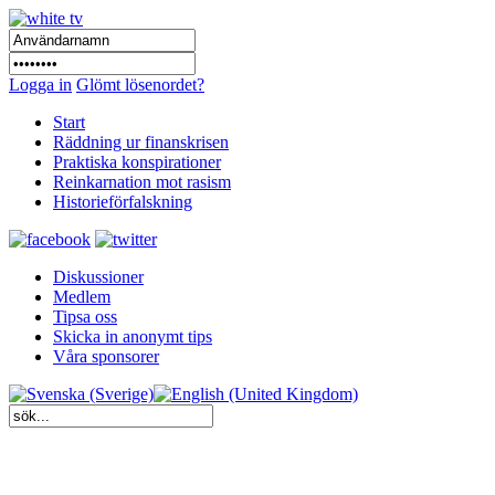
Logga in
Glömt lösenordet?
Start
Räddning ur finanskrisen
Praktiska konspirationer
Reinkarnation mot rasism
Historieförfalskning
Diskussioner
Medlem
Tipsa oss
Skicka in anonymt tips
Våra sponsorer