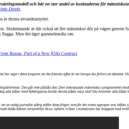
nsieringsmodell och bär en stor andel av kostnaderna för människo
r
Info Direkt
.
a in denna invandrarnyhet.
tion. Skrämmande är där också att fler människor dör på vägen genom 
nsk flagga. Men det tiger gammelmedia om.
rom Russia, Part of a New $1bn Contract
r sagts i detta program att det främsta syftet är att Europa ska förlora sin identitet. USA vi
ingströmmar. Det går inte påstås det. Den intervjuade människa i programmet med n
g alla båtar med flyktingarna borde dessa båtar vara slut! Var kommer alla båtar i
 att en vanlig journalist aldrig ställer dessa frågor, men för det mesta upprepar som källan AP
serade dolda bakom varumärket. M.a.o. nyheter vi läser i mainstream har knappast med verkl