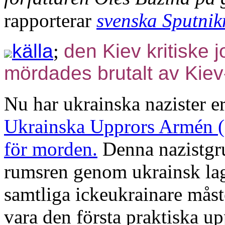
rapporterar
svenska Sputni
källa
;
den Kiev kritiske 
mördades brutalt av Kiev
Nu har ukrainska nazister e
Ukrainska Upprors Armén (U
för morden.
Denna nazistgr
rumsren genom ukrainsk lags
samtliga ickeukrainare mås
vara den första praktiska up