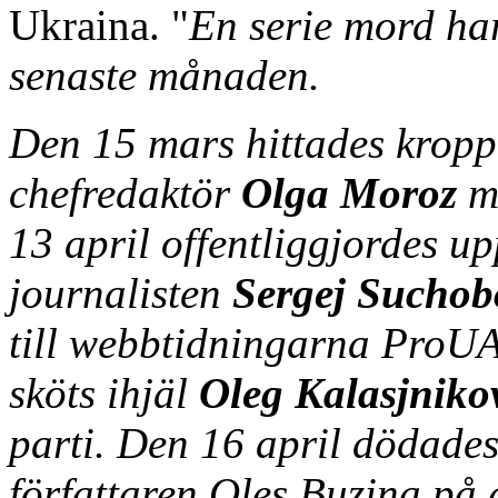
Ukraina. "
En serie mord har
senaste månaden.
Den 15 mars hittades kroppe
chefredaktör
Olga Moroz
me
13 april offentliggjordes u
journalisten
Sergej Suchob
till webbtidningarna ProUA
sköts ihjäl
Oleg Kalasjniko
parti. Den 16 april dödades
författaren Oles Buzina på 