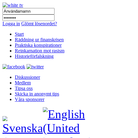
Logga in
Glömt lösenordet?
Start
Räddning ur finanskrisen
Praktiska konspirationer
Reinkarnation mot rasism
Historieförfalskning
Diskussioner
Medlem
Tipsa oss
Skicka in anonymt tips
Våra sponsorer