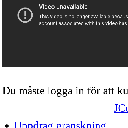
Du måste logga in för att 
JC
Uppdrag granskning