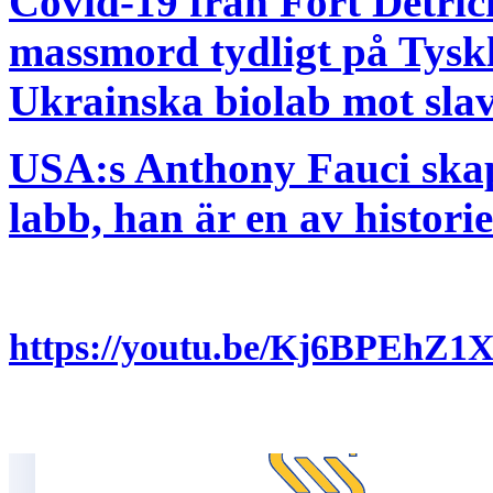
Covid-19 från Fort Detric
massmord tydligt på Tyskl
Ukrainska biolab mot sla
USA:s Anthony Fauci skap
labb, han är en av histor
https://youtu.be/Kj6BPEhZ1