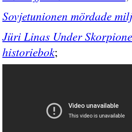
Sovjetunionen mördade miljo
Jüri Linas Under Skorpionen
historiebok
;