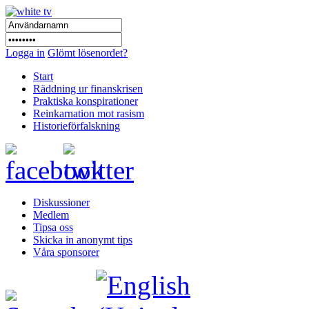
Logga in
Glömt lösenordet?
Start
Räddning ur finanskrisen
Praktiska konspirationer
Reinkarnation mot rasism
Historieförfalskning
Diskussioner
Medlem
Tipsa oss
Skicka in anonymt tips
Våra sponsorer