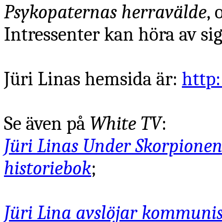
Psykopaternas herravälde
, 
Intressenter kan höra av sig
Jüri Linas hemsida är:
http
Se även på
White TV
:
Jüri Linas Under Skorpionen
historiebok
;
Jüri Lina avslöjar kommuni