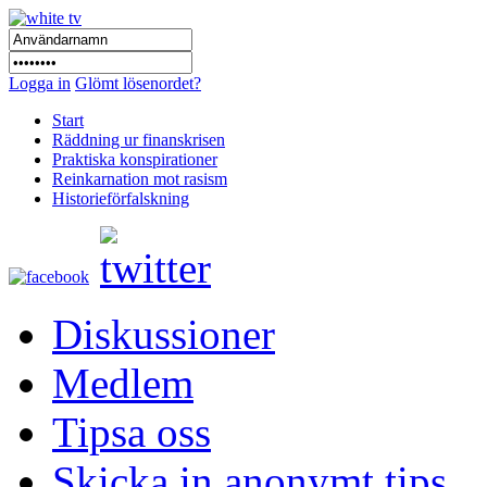
Logga in
Glömt lösenordet?
Start
Räddning ur finanskrisen
Praktiska konspirationer
Reinkarnation mot rasism
Historieförfalskning
Diskussioner
Medlem
Tipsa oss
Skicka in anonymt tips