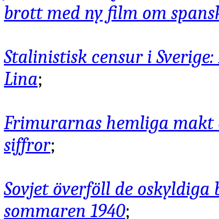
brott med ny film om spans
Stalinistisk censur i Sverige
Lina
;
Frimurarnas hemliga makt 
siffror
;
Sovjet överföll de oskyldiga
sommaren 1940
;