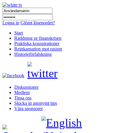
Logga in
Glömt lösenordet?
Start
Räddning ur finanskrisen
Praktiska konspirationer
Reinkarnation mot rasism
Historieförfalskning
Diskussioner
Medlem
Tipsa oss
Skicka in anonymt tips
Våra sponsorer