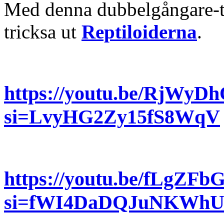
Med denna dubbelgångare-t
tricksa ut
Reptiloiderna
.
https://youtu.be/RjWy
si=LvyHG2Zy15fS8WqV
https://youtu.be/fLgZF
si=fWI4DaDQJuNKWhU