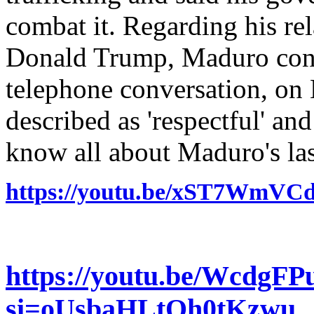
combat it. Regarding his re
Donald Trump, Maduro conf
telephone conversation, on
described as 'respectful' and
know all about Maduro's las
https://youtu.be/xST7Wm
https://youtu.be/WcdgF
si=oUsbaHLtQh0tKzwu