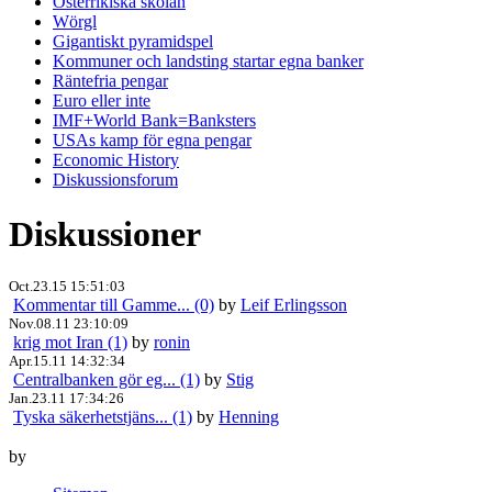
Österrikiska skolan
Wörgl
Gigantiskt pyramidspel
Kommuner och landsting startar egna banker
Räntefria pengar
Euro eller inte
IMF+World Bank=Banksters
USAs kamp för egna pengar
Economic History
Diskussionsforum
Diskussioner
Oct.23.15 15:51:03
Kommentar till Gamme... (0)
by
Leif Erlingsson
Nov.08.11 23:10:09
krig mot Iran (1)
by
ronin
Apr.15.11 14:32:34
Centralbanken gör eg... (1)
by
Stig
Jan.23.11 17:34:26
Tyska säkerhetstjäns... (1)
by
Henning
by