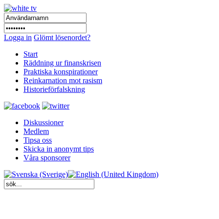
Logga in
Glömt lösenordet?
Start
Räddning ur finanskrisen
Praktiska konspirationer
Reinkarnation mot rasism
Historieförfalskning
Diskussioner
Medlem
Tipsa oss
Skicka in anonymt tips
Våra sponsorer