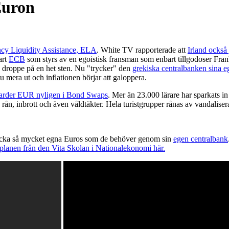
Euron
cy Liquidity Assistance, ELA
. White TV rapporterade att
Irland också 
art
ECB
som styrs av en egoistisk fransman som enbart tillgodoser Fran
droppe på en het sten. Nu "trycker" den
grekiska centralbanken sina 
 mera ut och inflationen börjar att galoppera.
jarder EUR nyligen i Bond Swaps
. Mer än 23.000 lärare har sparkats in
r, rån, inbrott och även våldtäkter. Hela turistgrupper rånas av vandalise
cka så mycket egna Euros som de behöver genom sin
egen centralbank
planen från den Vita Skolan i Nationalekonomi här.