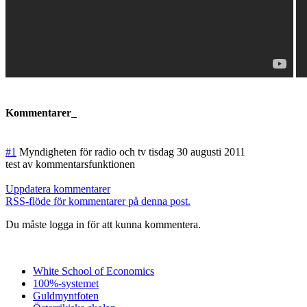
Kommentarer
#1
Myndigheten för radio och tv
tisdag 30 augusti 2011
test av kommentarsfunkt
ionen
Uppdatera kommentarer
RSS-flöde för kommentarer på denna post.
Du måste logga in för att kunna kommentera.
White School of Economics
100%-systemet
Guldmyntfoten