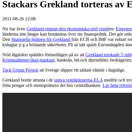
Stackars Grekland torteras av 
2011-08-26 22:08
Nu har även
Grekland öppnat den ekonomiska nöd ventil
en:
Emergen
länderna inte längre kan bestämma över sin finanspolitik. Det gör enb
Den
finansiella hjälpen för Grekland
från ECB och IMF var enbart en 
krånglar p g a bristande säkerheter. På så sätt späds Euromängden ännu
Nöd åtgärden späddes förmodligen på av att
Grekland torskade 5 mil
Kriminaliteten ökar markant
, bankrån, bil-och djurstölder, bedrägerie
Tack Göran Person
att Sverige slipper ett sådant elände i dagsläge.
Grekland borde strunta i de
snäva restriktionerna ELA
medför och try
föda pengar och monopolisera det hos centralbanken.
Läs hela reform