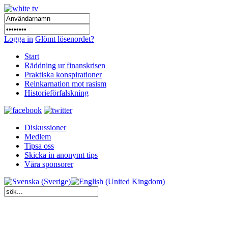
Logga in
Glömt lösenordet?
Start
Räddning ur finanskrisen
Praktiska konspirationer
Reinkarnation mot rasism
Historieförfalskning
Diskussioner
Medlem
Tipsa oss
Skicka in anonymt tips
Våra sponsorer