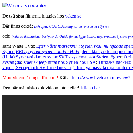
Wolodarski wanted
De två sista filmerna hittades hos
vaken.se
Där finns också:
Bekräftat: USAs CIA beväpnar terroristerna i Syrien
och:
Iraks utrikesminister beskyller Al-Qaida för att ligga bakom upproret mot Syriens pre
samt White TV:s:
Efter Västs massakrer i Syrien skall nu fejkade spel
Syrien
;
BBC ljög om Syriens skuld i Hula
,
den äkta syriska opposition
(Hula)
;
Syriensolidaritet synar SVT:s systematiska Syrien lögne
r;
Ordva
avstängda
;
Israelisk jeep hittat hos Syrien hos FSA
;
Turkiska hackers: T
vapen
;
Sverige och SVT medansvariga för nya massaker på kurder i S
Mordvideon är inget för barn!
Källa:
http://www.liveleak.com/view
Den här människoslaktvideon inte heller!
Klicka här
.