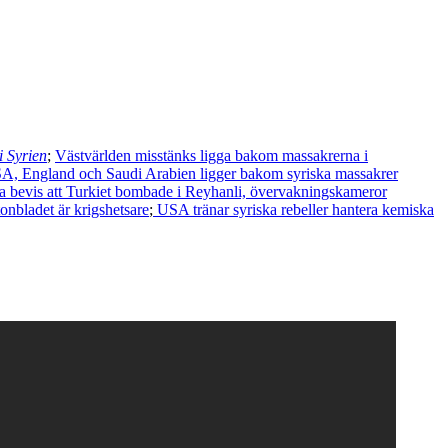
i Syrien
;
Västvärlden misstänks ligga bakom massakrerna i
A, England och Saudi Arabien ligger bakom syriska massakrer
 bevis att Turkiet bombade i Reyhanli, övervakningskameror
nbladet är krigshetsare
;
USA tränar syriska rebeller hantera kemiska