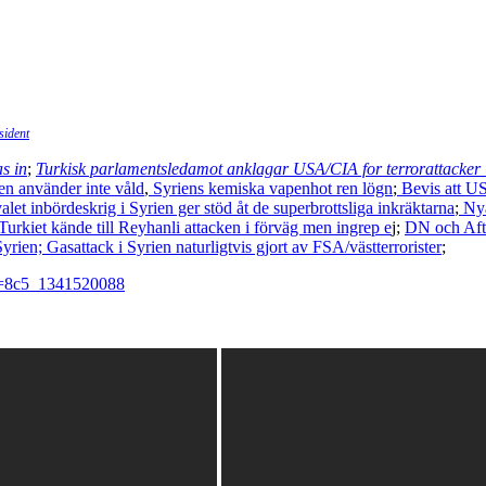
sident
as in
;
Turkisk parlamentsledamot anklagar USA/CIA for terrorattacker 
en använder inte våld
,
Syriens kemiska vapenhot ren lögn
;
Bevis att US
let inbördeskrig i Syrien ger stöd åt de superbrottsliga inkräktarna
;
Nya
urkiet kände till Reyhanli attacken i förväg men ingrep e
j;
DN och Afto
yrien;
Gasattack i Syrien naturligtvis gjort av FSA/västterrorister
;
?i=8c5_1341520088