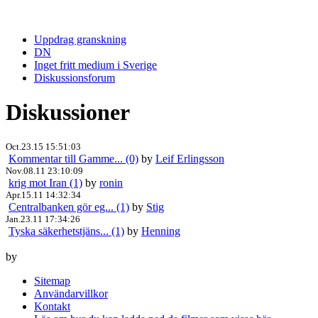
Uppdrag granskning
DN
Inget fritt medium i Sverige
Diskussionsforum
Diskussioner
Oct.23.15 15:51:03
Kommentar till Gamme... (0)
by
Leif Erlingsson
Nov.08.11 23:10:09
krig mot Iran (1)
by
ronin
Apr.15.11 14:32:34
Centralbanken gör eg... (1)
by
Stig
Jan.23.11 17:34:26
Tyska säkerhetstjäns... (1)
by
Henning
by
Sitemap
Användarvillkor
Kontakt