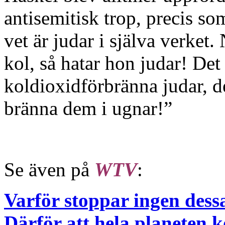
antisemitisk trop, precis so
vet är judar i själva verket
kol, så hatar hon judar! Det
koldioxidförbränna judar, de
bränna dem i ugnar!”
Se även på
WTV
:
Varför stoppar ingen dess
Därför att hela planeten k