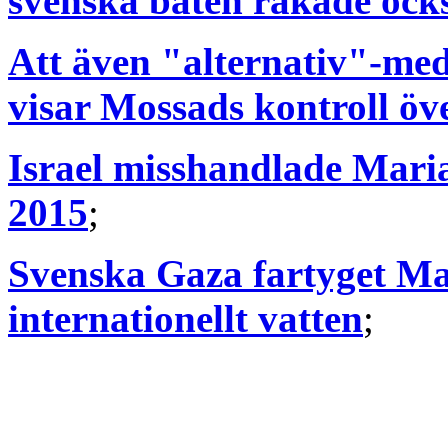
svenska båten råkade också
Att även "alternativ"-med
visar Mossads kontroll öv
Israel misshandlade Mari
2015
;
Svenska Gaza fartyget Ma
internationellt vatten
;