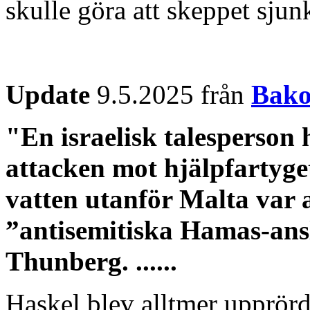
skulle göra att skeppet sjun
Update
9.5.2025 från
Bako
"En israelisk talesperson 
attacken mot hjälpfartyget
vatten utanför Malta var 
”antisemitiska Hamas-ans
Thunberg. ......
Haskel blev alltmer upprörd 