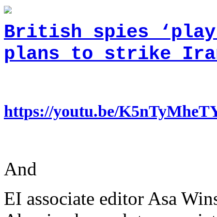
Brit­ish spies ‘pla
plans to strike Ira
https://youtu.be/K5nTyMh
And
EI associate editor Asa Win