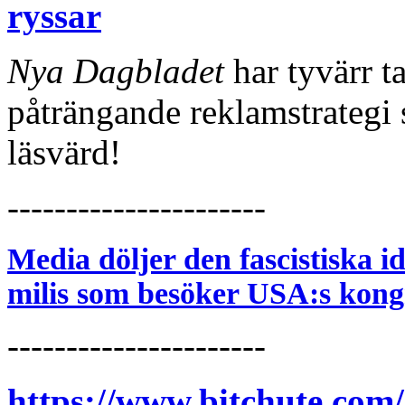
ryssar
Nya Dagbladet
har tyvärr t
påträngande reklamstrategi
läsvärd!
----------------------
Media döljer den fascistiska i
milis som besöker USA:s kong
----------------------
https://www.bitchute.co