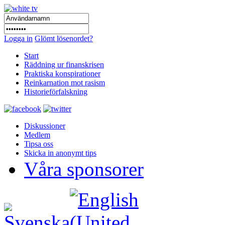
Logga in
Glömt lösenordet?
Start
Räddning ur finanskrisen
Praktiska konspirationer
Reinkarnation mot rasism
Historieförfalskning
Diskussioner
Medlem
Tipsa oss
Skicka in anonymt tips
Våra sponsorer