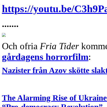
https://youtu.be/C3h9
.......
Och ofria
Fria Tider
kommer
gårdagens horrorfilm
:
Nazister från Azov skötte slak
The Alarming Rise of Ukraine
“Pro-democracy Revolution”