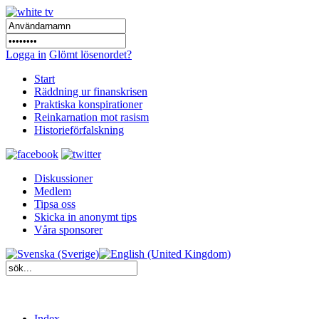
Logga in
Glömt lösenordet?
Start
Räddning ur finanskrisen
Praktiska konspirationer
Reinkarnation mot rasism
Historieförfalskning
Diskussioner
Medlem
Tipsa oss
Skicka in anonymt tips
Våra sponsorer
Index