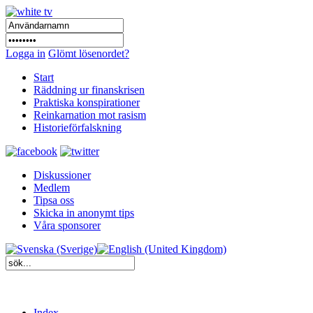
Logga in
Glömt lösenordet?
Start
Räddning ur finanskrisen
Praktiska konspirationer
Reinkarnation mot rasism
Historieförfalskning
Diskussioner
Medlem
Tipsa oss
Skicka in anonymt tips
Våra sponsorer
Index