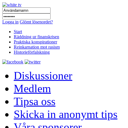
Logga in
Glömt lösenordet?
Start
Räddning ur finanskrisen
Praktiska konspirationer
Reinkarnation mot rasism
Historieförfalskning
Diskussioner
Medlem
Tipsa oss
Skicka in anonymt tips
Våra sponsorer