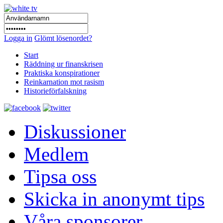
Logga in
Glömt lösenordet?
Start
Räddning ur finanskrisen
Praktiska konspirationer
Reinkarnation mot rasism
Historieförfalskning
Diskussioner
Medlem
Tipsa oss
Skicka in anonymt tips
Våra sponsorer