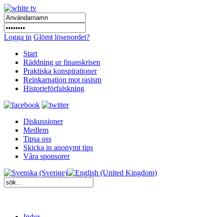
Logga in
Glömt lösenordet?
Start
Räddning ur finanskrisen
Praktiska konspirationer
Reinkarnation mot rasism
Historieförfalskning
Diskussioner
Medlem
Tipsa oss
Skicka in anonymt tips
Våra sponsorer
Index