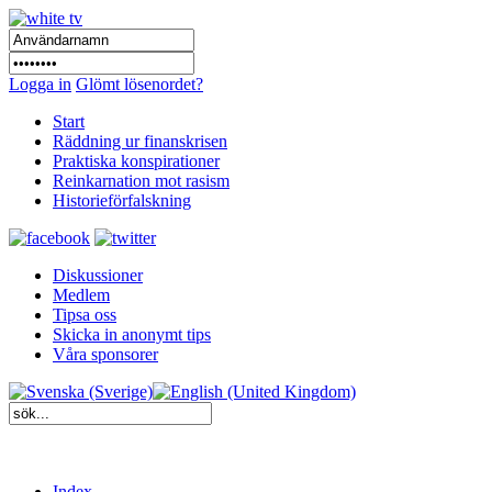
Logga in
Glömt lösenordet?
Start
Räddning ur finanskrisen
Praktiska konspirationer
Reinkarnation mot rasism
Historieförfalskning
Diskussioner
Medlem
Tipsa oss
Skicka in anonymt tips
Våra sponsorer
Index