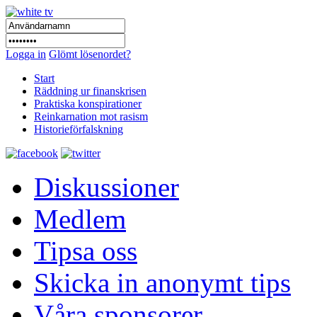
Logga in
Glömt lösenordet?
Start
Räddning ur finanskrisen
Praktiska konspirationer
Reinkarnation mot rasism
Historieförfalskning
Diskussioner
Medlem
Tipsa oss
Skicka in anonymt tips
Våra sponsorer