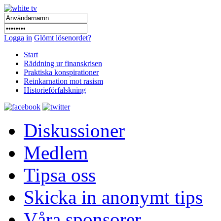
Logga in
Glömt lösenordet?
Start
Räddning ur finanskrisen
Praktiska konspirationer
Reinkarnation mot rasism
Historieförfalskning
Diskussioner
Medlem
Tipsa oss
Skicka in anonymt tips
Våra sponsorer