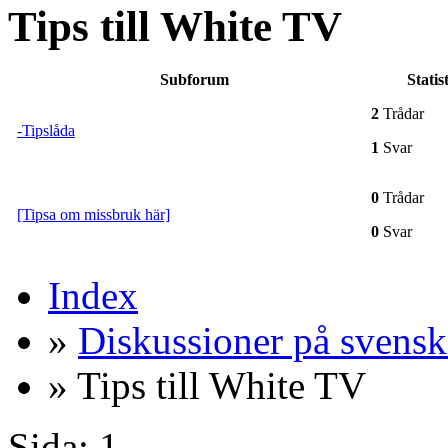
Tips till White TV
Subforum
Statis
2
Trådar
-Tipslåda
1
Svar
0
Trådar
[Tipsa om missbruk här]
0
Svar
Index
»
Diskussioner på svensk
» Tips till White TV
Sida:
1