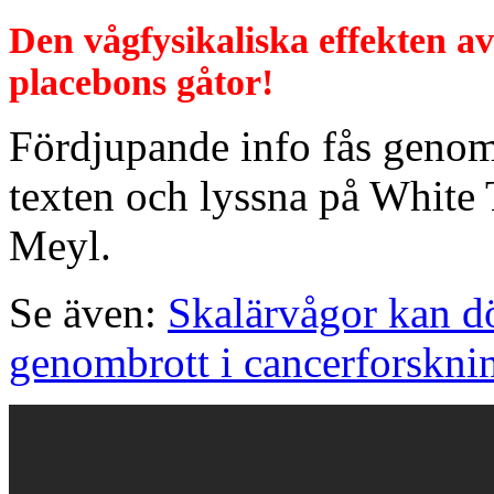
Den vågfysikaliska effekten av
placebons gåtor!
Fördjupande info fås genom 
texten och lyssna på White 
Meyl.
Se även:
Skalärvågor kan dö
genombrott i cancerforskni