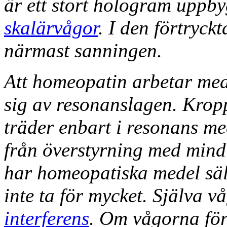
är ett stort hologram uppb
skalärvågor
. I den förtryck
närmast sanningen.
Att homeopatin arbetar med
sig av resonanslagen. Kroppe
träder enbart i resonans me
från överstyrning med mind 
har homeopatiska medel sä
inte ta för mycket. Själva 
interferens
. Om vågorna för