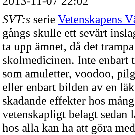
2013-11-07 22:02
SVT:s
serie
Vetenskapens Vä
gångs skulle ett sevärt insl
ta upp ämnet, då det tramp
skolmedicinen. Inte enbart t
som amuletter, voodoo, pilg
eller enbart bilden av en lä
skadande effekter hos mång
vetenskapligt belagt sedan l
hos alla kan ha att göra me