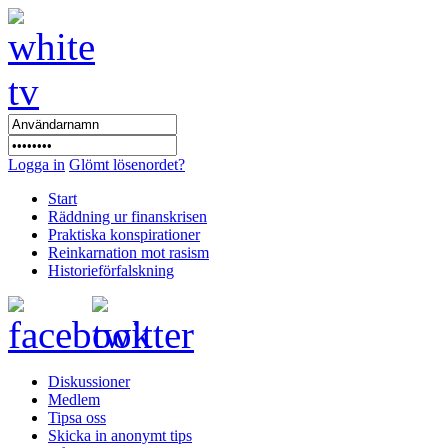
Logga in
Glömt lösenordet?
Start
Räddning ur finanskrisen
Praktiska konspirationer
Reinkarnation mot rasism
Historieförfalskning
Diskussioner
Medlem
Tipsa oss
Skicka in anonymt tips