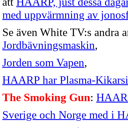
att
HAARP, just dessa dagar '
med uppvärmning av jonosf
Se även White TV:s andra 
Jordbävningsmaskin
,
Jorden som Vapen
,
HAARP har Plasma-Kikarsi
The Smoking Gun
:
HAARP
Sverige och Norge med i 