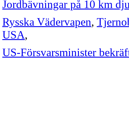
Jordbävningar på 10 km dj
Rysska Vädervapen
,
Tjerno
USA
,
US-Försvarsminister bekräf