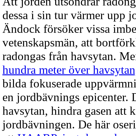
Att jorden utsöndrar radong
dessa i sin tur värmer upp j
Ändock försöker vissa imbe
vetenskapsmän, att bortförk
radongas från havsytan. Me
hundra meter över havsytan
bilda fokuserade uppvärmnin
en jordbävnings epicenter. 
havsytan, hindra gasen att k
jordbävningen. De här oser