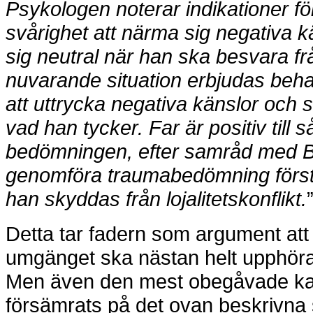
Psykologen noterar
indikationer f
svårighet att närma sig negativa
kä
sig neutral när han ska besvara frå
nuvarande situation erbjudas behan
att uttrycka negativa känslor och s
vad han
tycker. Far är positiv till
bedömningen,
efter samråd med BU
genomföra traumabedömning förs
han skyddas från lojalitetskonflikt.
Detta tar fadern som argument att 
umgänget ska nästan helt upphöra 
Men även den mest obegåvade kan 
försämrats på det ovan beskrivna 