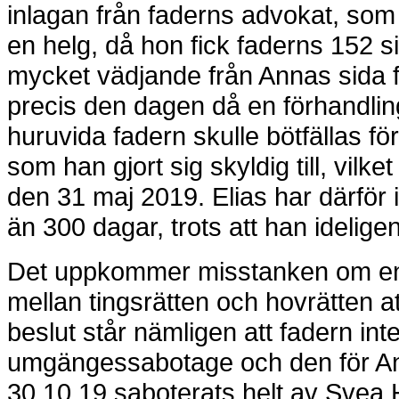
inlagan från faderns advokat, so
en helg, då hon fick faderns 152 s
mycket vädjande från Annas sida fi
precis den dagen då en förhandling
huruvida fadern skulle bötfällas
som han gjort sig skyldig till, vilket
den 31 maj 2019. Elias har därfö
än 300 dagar, trots att han ideligen 
Det uppkommer misstanken om en 
mellan tingsrätten och hovrätten at
beslut står nämligen att fadern inte
umgängessabotage och den för Ann
30.10.19 saboterats helt av Svea 