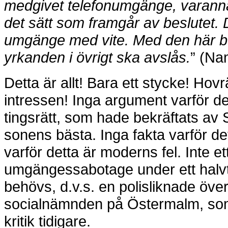
medgivet telefonumgänge, varann
det sätt som
framgår av beslutet. 
umgänge med vite. Med
den här b
yrkanden i övrigt ska avslås.
” (Na
Detta är allt! Bara ett stycke! Hovr
intressen! Inga argument varför d
tingsrätt, som hade bekräftats av S
sonens bästa. Inga fakta varför det
varför detta är moderns fel. Inte 
umgängessabotage under ett halvt
behövs, d.v.s. en polisliknade öve
socialnämnden på Östermalm, som 
kritik tidigare.