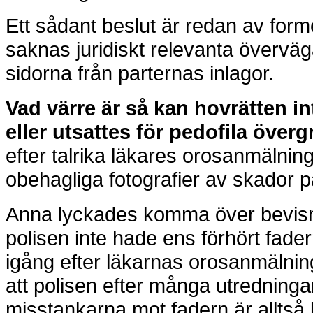
Ett sådant beslut är redan av forme
saknas juridiskt relevanta överväg
sidorna från parternas inlagor.
Vad värre är så kan hovrätten in
eller utsattes för pedofila överg
efter talrika läkares orosanmälnin
obehagliga fotografier av skador 
Anna lyckades komma över bevisnin
polisen inte hade ens förhört fad
igång efter läkarnas orosanmälni
att polisen efter många utredninga
misstankarna mot fadern är alltså 