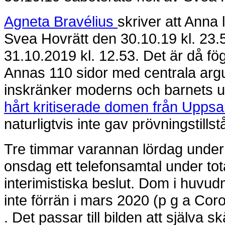
Agneta Bravélius
skriver att Anna 
Svea Hovrätt den 30.10.19 kl. 23.5
31.10.2019 kl. 12.53. Det är då fög
Annas 110 sidor med centrala argu
inskränker moderns och barnets 
hårt kritiserade domen från Uppsal
naturligtvis inte gav prövningstillstå
Tre timmar varannan lördag under
onsdag ett telefonsamtal under tot
interimistiska beslut. Dom i huvud
inte förrän i mars 2020 (p g a Cor
. Det passar till bilden att själva s