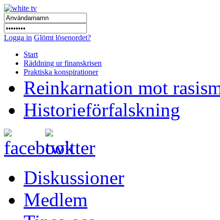
Logga in
Glömt lösenordet?
Start
Räddning ur finanskrisen
Praktiska konspirationer
Reinkarnation mot rasis
Historieförfalskning
Diskussioner
Medlem