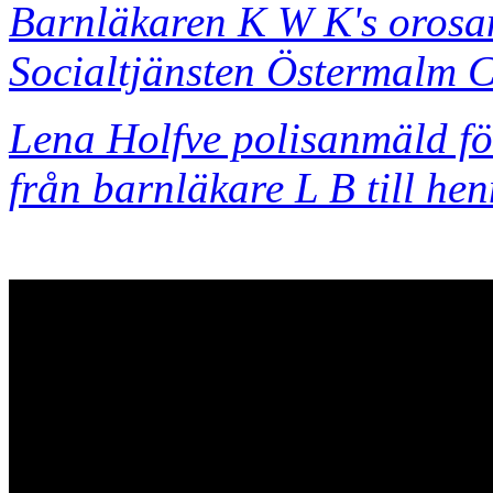
Barnläkaren K W K's orosa
Socialtjänsten Östermalm C
Lena Holfve polisanmäld för
från barnläkare L B till hen