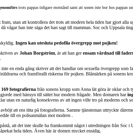
genomförs
trots pappas tidigare motstånd samt att sonen inte bor hos pappan und
ram, utan att kontrollera det trots att modern hela tiden har gjort alla 
å vågar han inte säga det han sagt till mamman. Soc och Uppsala tingsrät
skyldig.
Ingen kan utesluta pedofila övergrepp mot pojken!
skriven av
Johan Borgström
, är att han ger
ensam vårdnad till fader
.
nte en enda gång skriver att det handlar om sexuella övergrepp som fa
föräldrarna och framförallt riskerna för pojken. Blåmärken på sonens 
e
169 fotografierna
från sonens kropp som Anna lät göra är oklar och ty
 gjorde med hänsyn till sättet hur modern frågade. Men domaren har
ing
oklar utan en naturlig konsekvens av att ingen ville tro på moderns och s
böjt att ens titta på fotografierna. Samme tjänsteman uttryckte däremot
ledde till en polisanmälan mot modern .
åstå, att det inte skulle ha framkommit något i utredningen från Soc 
ar påpekat hela tiden. Även här är domen mycket ensidig.