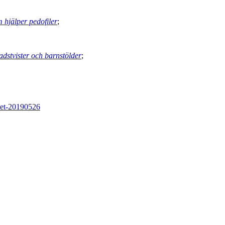
 hjälper pedofiler
;
dstvister och barnstölder
;
ndet-20190526