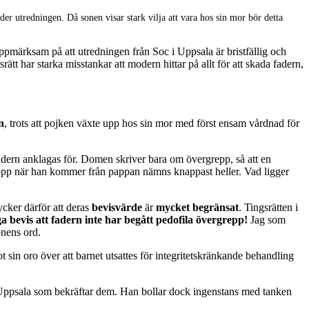
er utredningen. Då sonen visar stark vilja att vara hos sin mor bör detta
uppmärksam på att utredningen från Soc i Uppsala är bristfällig och
t har starka misstankar att modern hittar på allt för att skada fadern,
n
, trots att pojken växte upp hos sin mor med först ensam vårdnad för
dern anklagas för. Domen skriver bara om övergrepp, så att en
kropp när han kommer från pappan nämns knappast heller. Vad ligger
cker därför att deras
bevisvärde
är
mycket begränsat
. Tingsrätten i
a bevis att fadern inte har begått pedofila övergrepp!
Jag som
onens ord.
 sin oro över att barnet utsattes för integritetskränkande behandling
i Uppsala som bekräftar dem. Han bollar dock ingenstans med tanken