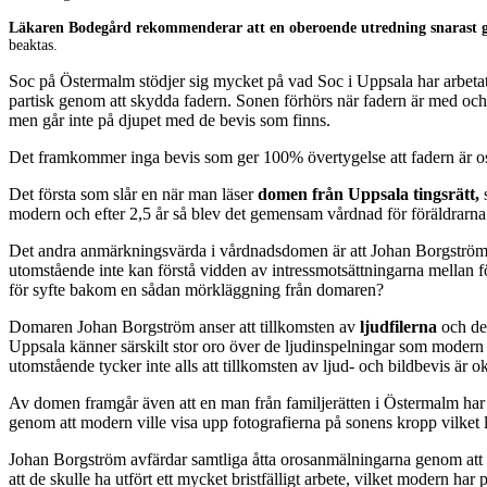
Läkaren Bodegård rekommenderar att en oberoende utredning snarast 
beaktas.
Soc på Östermalm stödjer sig mycket på vad Soc i Uppsala har arbetat f
partisk genom att skydda fadern. Sonen förhörs när fadern är med och d
men går inte på djupet med de bevis som finns.
Det framkommer inga bevis som ger 100% övertygelse att fadern är o
Det första som slår en när man läser
domen från Uppsala tingsrätt,
modern och efter 2,5 år så blev det gemensam vårdnad för föräldrarna
Det andra anmärkningsvärda i vårdnadsdomen är att Johan Borgström i
utomstående inte kan förstå vidden av intressmotsättningarna mellan 
för syfte bakom en sådan mörkläggning från domaren?
Domaren Johan Borgström anser att tillkomsten av
ljudfilerna
och d
Uppsala känner särskilt stor oro över de ljudinspelningar som modern
utomstående tycker inte alls att tillkomsten av ljud- och bildbevis är 
Av domen framgår även att en man från familjerätten i Östermalm har av
genom att modern ville visa upp fotografierna på sonens kropp vilket 
Johan Borgström avfärdar samtliga åtta orosanmälningarna genom att p
att de skulle ha utfört ett mycket bristfälligt arbete, vilket modern h