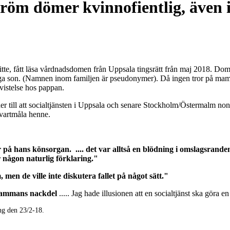
röm dömer kvinnofientlig, även i
tte, fått läsa vårdnadsdomen från Uppsala tingsrätt från maj 2018. Do
ga son. (Namnen inom familjen är pseudonymer). Då ingen tror på mam
vistelse hos pappan.
er till att socialtjänsten i Uppsala och senare Stockholm/Östermalm no
svartmåla henne.
ar på hans könsorgan. .... det var alltså en blödning i omslagsra
ar någon naturlig förklaring."
, men de ville inte diskutera fallet på något sätt."
l mammans nackdel
..... Jag hade illusionen att en socialtjänst ska göra en
g den 23/2-18.