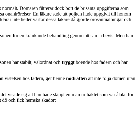
s normalt. Domaren filtrerar dock bort de brisanta uppgifterna som
 onanirörelser. En läkare sade att pojken hade uppgivit till honom
klarar inte heller varför dessa läkare då gjorde orosanmälningar och
er sonen för en kränkande behandling genom att samla bevis. Men han
sonen har stabilt, välordnat och
tryggt
boende hos fadern och har
ån vistelsen hos fadern, ger henne
nödrätten
att inte följa domen utan
t visade sig att han hade släppt en man ur häktet som var åtalat för
tt dö och fick hemska skador: