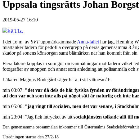
Uppsala tingsrätts Johan Borgst
2019-05-27 16:10
källa
I det t.o.m. av
SVT
uppmärksammade
Anna-fallet
har jag, Henning Wi
misstänker fadern för pedofila övergrepp på deras gemensamma 8-åri
skador på sonens könsorgan samt blåmärken när han kommit från sin 
Flera läkare kopplas in som gör orosanmälningar mot fadern vilket led
fotografier av snoppen och annat som anledning att polisanmäla och 
Läkaren Magnus Bodegård säger bl. a. i sitt vittnesmål:
min 03:07:
"det var då dels de här fysiska fynden av förändring
att den var och som inte alls på något sätt är naturlig och inte h
min 05:06:
"jag ringt till socialen, men det var senare, i Stockholm
min 23:04: "
Jag fick intrycket av att
socialtjänsten tolkade allt til
Den gemensamma orosanmälan inkommer till Östermalms Stadsdelsförvaltnin
Utredningen startar den 27/2-18