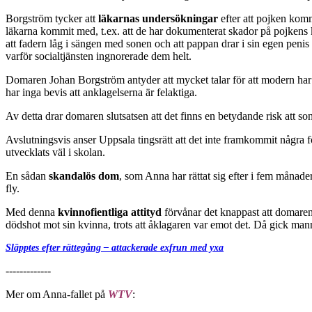
Borgström tycker att
läkarnas undersökningar
efter att pojken kom
läkarna kommit med, t.ex. att de har dokumenterat skador på pojkens 
att fadern låg i sängen med sonen och att pappan drar i sin egen penis
varför socialtjänsten ingnorerade dem helt.
Domaren Johan Borgström antyder att mycket talar för att modern har
har inga bevis att anklagelserna är felaktiga.
Av detta drar domaren slutsatsen att det finns en betydande risk att so
Avslutningsvis anser Uppsala tingsrätt att det inte framkommit några 
utvecklats väl i skolan.
En sådan
skandalös dom
, som Anna har rättat sig efter i fem månad
fly.
Med denna
kvinnofientliga attityd
förvånar det knappast att domaren
dödshot mot sin kvinna, trots att åklagaren var emot det. Då gick man
Släpptes efter rättegång – attackerade exfrun med yxa
-------------
Mer om Anna-fallet på
WTV
: