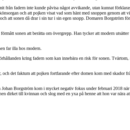
mit från fadern inte kunde påvisa något avvikande, utan kunnat förklara
könsorgan och att pojken visat vad som hänt med snoppen genom att visa
 och att sonen då drar i sin tur i sin egen snopp. Domaren Borgström för
 förmått sonen att berätta om övergrepp. Han tycker att modern utsätt
nen far illa hos modern.
förhållanden kring fadern som kan innebära en risk för sonen. Tvärtom, 
er, och det faktum att pojken fortfarande efter domen kom med skador fr
 Johan Borgström kom i mycket negativ fokus under februari 2018 när de
nen dirket till kvinnan och slog med en yxa på henne att hon var nära a