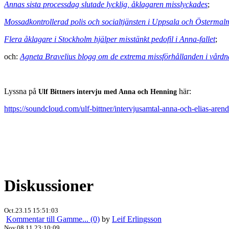
Annas sista processdag slutade lycklig, åklagaren misslyckades
;
Mossadkontrollerad polis och socialtjänsten i Uppsala och Östermalm
Flera åklagare i Stockholm hjälper misstänkt pedofil i Anna-fallet
;
och:
Agneta Bravelius blogg om de extrema missförhållanden i vårdna
Lyssna på
här:
Ulf Bittners intervju med Anna och Henning
https://soundcloud.com/ulf-bittner/intervjusamtal-anna-och-elias-are
Diskussioner
Oct.23.15 15:51:03
Kommentar till Gamme... (0)
by
Leif Erlingsson
Nov.08.11 23:10:09