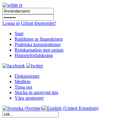
Logga in
Glömt lösenordet?
Start
Räddning ur finanskrisen
Praktiska konspirationer
Reinkarnation mot rasism
Historieförfalskning
Diskussioner
Medlem
Tipsa oss
Skicka in anonymt tips
Våra sponsorer