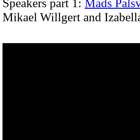
Speakers part 1:
Mads Palsv
Mikael Willgert and Izabell