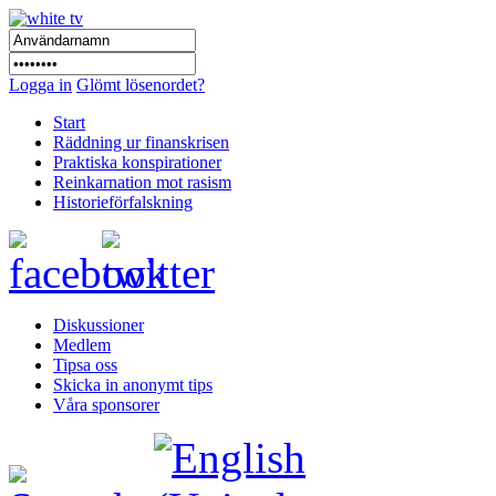
Logga in
Glömt lösenordet?
Start
Räddning ur finanskrisen
Praktiska konspirationer
Reinkarnation mot rasism
Historieförfalskning
Diskussioner
Medlem
Tipsa oss
Skicka in anonymt tips
Våra sponsorer