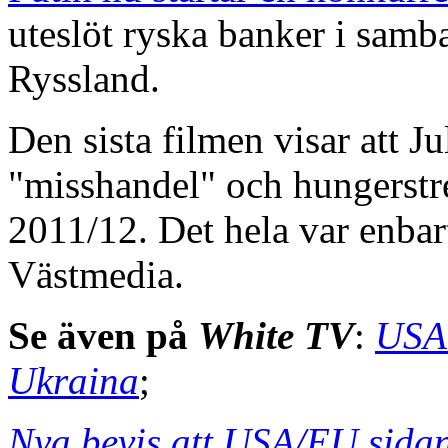
uteslöt ryska banker i sam
Ryssland.
Den sista filmen visar att 
"misshandel" och hungerstre
2011/12. Det hela var enbar
Västmedia.
Se även på
White TV
:
USA 
Ukraina
;
Nya bevis att USA/EU sida