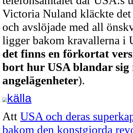
telefonsamtalet där USA:s u
Victoria Nuland kläckte de
och avslöjade med all önsk
ligger bakom kravallerna i 
det finns en förkortat ve
bort hur USA blandar sig 
angelägenheter
).
källa
Att
USA och deras superkapi
bakom den konstgjorda rev