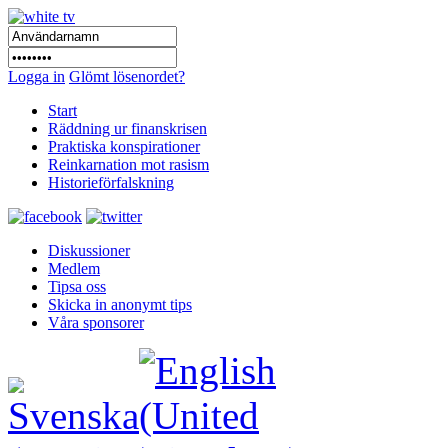
Logga in
Glömt lösenordet?
Start
Räddning ur finanskrisen
Praktiska konspirationer
Reinkarnation mot rasism
Historieförfalskning
Diskussioner
Medlem
Tipsa oss
Skicka in anonymt tips
Våra sponsorer