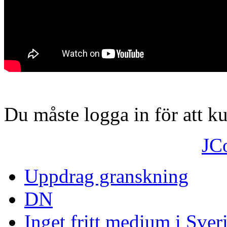
Du måste logga in för att 
JC
Uppdrag granskning
DN
Inget fritt medium i Sver