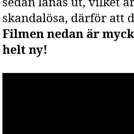
sedan lånas ut, vilket ä
skandalösa, därför att d
Filmen nedan är mycke
helt ny!