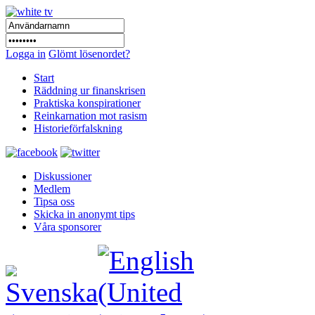
Logga in
Glömt lösenordet?
Start
Räddning ur finanskrisen
Praktiska konspirationer
Reinkarnation mot rasism
Historieförfalskning
Diskussioner
Medlem
Tipsa oss
Skicka in anonymt tips
Våra sponsorer