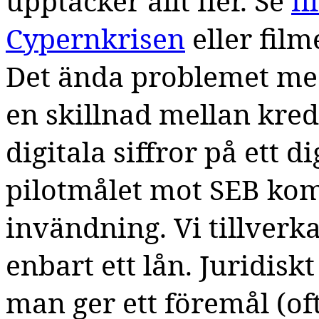
upptäcker allt fler. Se
fi
Cypernkrisen
eller film
Det ända problemet med
en skillnad mellan kred
digitala siffror på ett d
pilotmålet mot SEB k
invändning. Vi tillverk
enbart ett lån. Juridiskt
man ger ett föremål (of