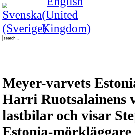
Meyer-varvets Estoni
Harri Ruotsalainens
lastbilar och visar St
Estonia-mörkläggare