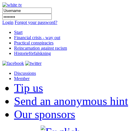
Login
Forgot your password?
Start
Financial crisis - way out
Practical conspiracies
Reincarnation against racism
Historieförfalskning
Discussions
Member
Tip us
Send an anonymous hint
Our sponsors