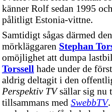
känner Rolf sedan 1995 oc
pålitligt Estonia-vittne.
Samtidigt sågas därmed den 
mörkläggaren
Stephan Tors
omöjlighet att dumpa lastbila
Torssell
hade under de första
aldrig deltagit i den offent
Perspektiv TV
sällar sig nu 
tillsammans med
SwebbTV
.