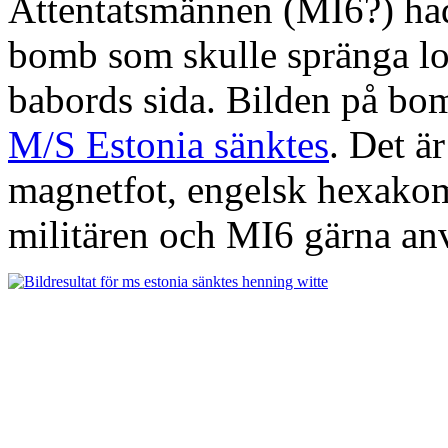
Attentatsmännen (MI6?) had
bomb som skulle spränga los
babords sida. Bilden på bo
M/S Estonia sänktes
. Det ä
magnetfot, engelsk hexakom
militären och MI6 gärna an